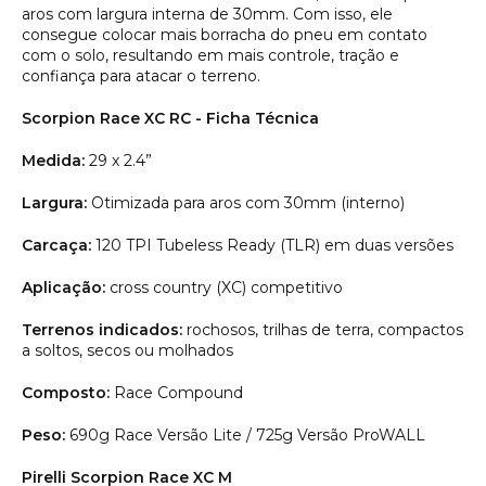
aros com largura interna de 30mm. Com isso, ele
consegue colocar mais borracha do pneu em contato
com o solo, resultando em mais controle, tração e
confiança para atacar o terreno.
Scorpion Race XC RC - Ficha Técnica
Medida:
29 x 2.4”
Largura:
Otimizada para aros com 30mm (interno)
Carcaça:
120 TPI Tubeless Ready (TLR) em duas versões
Aplicação:
cross country (XC) competitivo
Terrenos indicados:
rochosos, trilhas de terra, compactos
a soltos, secos ou molhados
Composto:
Race Compound
Peso:
690g Race Versão Lite / 725g Versão ProWALL
Pirelli Scorpion Race XC M