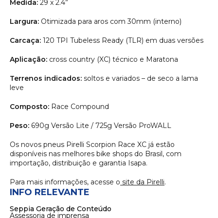
Medida:
29 x 2.4”
Largura:
Otimizada para aros com 30mm (interno)
Carcaça:
120 TPI Tubeless Ready (TLR) em duas versões
Aplicação:
cross country (XC) técnico e Maratona
Terrenos indicados:
soltos e variados – de seco a lama
leve
Composto:
Race Compound
Peso:
690g Versão Lite / 725g Versão ProWALL
Os novos pneus Pirelli Scorpion Race XC já estão
disponíveis nas melhores bike shops do Brasil, com
importação, distribuição e garantia Isapa.
Para mais informações, acesse o
site da Pirelli
.
INFO RELEVANTE
Seppia Geração de Conteúdo
Assessoria de imprensa