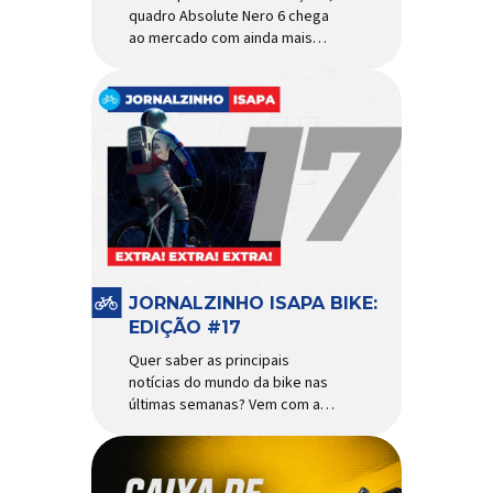
quadro Absolute Nero 6 chega
ao mercado com ainda mais
agilidade e resistência para
uso urbano e MTB recreacional
Um dos quadros de maior
sucesso do mercado de
bicicletas brasileiro chega em
nova versão: o
Absolute Nero 6, sexta geração
do quadro mais vendido da
marca nacional. Extremamente
popular para quem busca uma
base sólida para montar […]
JORNALZINHO ISAPA BIKE:
EDIÇÃO #17
Quer saber as principais
notícias do mundo da bike nas
últimas semanas? Vem com a
gente que o melhormomento
chegou! Clique aqui e leia
agora mesmo!