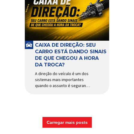
CAIXA DE DIREÇÃO: SEU
CARRO ESTÁ DANDO SINAIS
DE QUE CHEGOU A HORA
DA TROCA?
A direção do veículo é um dos
sistemas mais importantes
quando o assunto é segurança,
conforto e precisão ao dirigir.
E, dentro desse conjunto, a
caixa de direção tem papel
fundamental na resposta dos
movimentos do volante,
garantindo estabilidade e
Carregar mais posts
controle em diferentes
condições de uso. Por