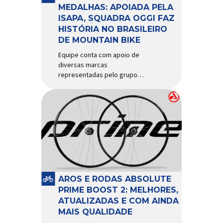
d’água exige não apenas […]
MEDALHAS: APOIADA PELA
ISAPA, SQUADRA OGGI FAZ
HISTÓRIA NO BRASILEIRO
DE MOUNTAIN BIKE
Equipe conta com apoio de
diversas marcas
representadas pelo grupo
Isapa, como Pirelli, Giro, Algoo,
Finish Lline, Park Tool, Protaper
e Zéfal Histórico. Assim pode
ser definida a participação da
Squadra Oggi no Campeonato
Brasileiro de Mountain Bike
2026, realizado em São José
dos Campos-SP entre os dias
23 e 26 de julho. Com cinco […]
AROS E RODAS ABSOLUTE
PRIME BOOST 2: MELHORES,
ATUALIZADAS E COM AINDA
MAIS QUALIDADE