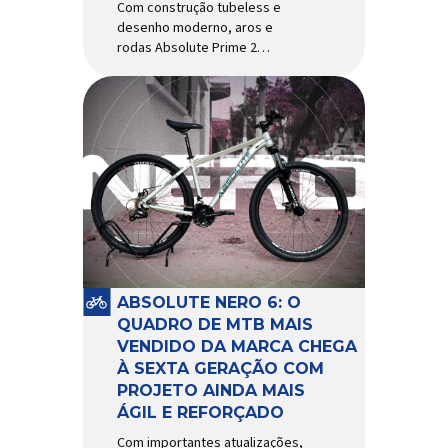
Com construção tubeless e
desenho moderno, aros e
rodas Absolute Prime 2
chegam ao mercado com
diversas melhorias No
mercado brasileiro há alguns
anos, os aros e as rodas
Absolute Prime chegaram
como uma opção para pilotos
de cross country e trail em
busca de alto desempenho e
preço realmente competitivo.
Para isso, a marca […]
ABSOLUTE NERO 6: O
QUADRO DE MTB MAIS
VENDIDO DA MARCA CHEGA
À SEXTA GERAÇÃO COM
PROJETO AINDA MAIS
ÁGIL E REFORÇADO
Com importantes atualizações,