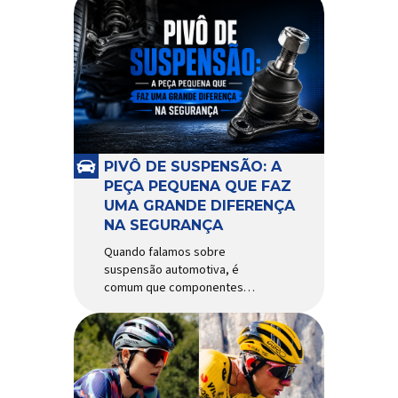
PIVÔ DE SUSPENSÃO: A
PEÇA PEQUENA QUE FAZ
UMA GRANDE DIFERENÇA
NA SEGURANÇA
Quando falamos sobre
suspensão automotiva, é
comum que componentes
como amortecedores e molas
recebam mais atenção. Porém,
existe uma peça relativamente
pequena que desempenha um
papel fundamental na
segurança e no