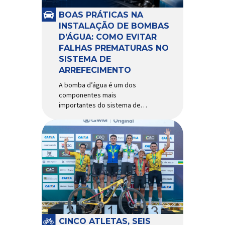
e acessórios para ciclismo
mais reconhecida no Brasil.
BOAS PRÁTICAS NA
Importada e distribuída […]
INSTALAÇÃO DE BOMBAS
D’ÁGUA: COMO EVITAR
FALHAS PREMATURAS NO
SISTEMA DE
ARREFECIMENTO
A bomba d’água é um dos
componentes mais
importantes do sistema de
arrefecimento. Sua função é
garantir a circulação contínua
do líquido de arrefecimento
entre motor, radiador e demais
componentes do sistema,
controlando a temperatura de
operação e evitando
superaquecimentos. Por
trabalhar constantemente
enquanto o motor está em
funcionamento, a bomba
CINCO ATLETAS, SEIS