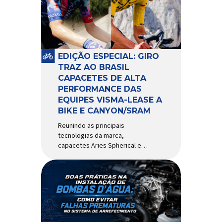
comportamento do veículo: o
pivô de suspensão.
Responsável por conectar
diferentes componentes do
sistema e permitir os
EDIÇÃO ESPECIAL: GIRO
movimentos necessários
TRAZ AO BRASIL
durante a condução, o pivô […]
CAPACETES DE ALTA
PERFORMANCE DAS
EQUIPES VISMA-LEASE A
BIKE E CANYON/SRAM
Reunindo as principais
tecnologias da marca,
capacetes Aries Spherical e
Eclipse Pro Spherical chegam
ao país com a pintura oficial
utilizada por equipes do World
Tour Patrocinadora de algumas
das principais equipes de
ciclismo do mundo, a Giro é
uma das marcas de capacetes