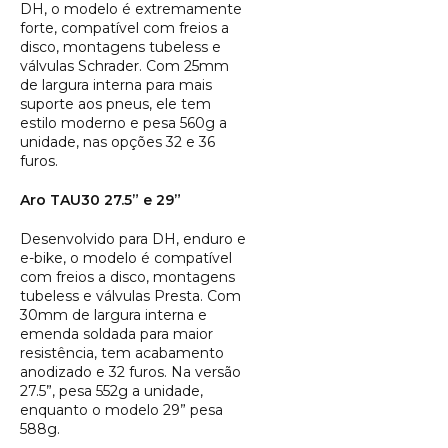
DH, o modelo é extremamente
forte, compatível com freios a
disco, montagens tubeless e
válvulas Schrader. Com 25mm
de largura interna para mais
suporte aos pneus, ele tem
estilo moderno e pesa 560g a
unidade, nas opções 32 e 36
furos.
Aro TAU30 27.5” e 29”
Desenvolvido para DH, enduro e
e-bike, o modelo é compatível
com freios a disco, montagens
tubeless e válvulas Presta. Com
30mm de largura interna e
emenda soldada para maior
resistência, tem acabamento
anodizado e 32 furos. Na versão
27.5”, pesa 552g a unidade,
enquanto o modelo 29” pesa
588g.