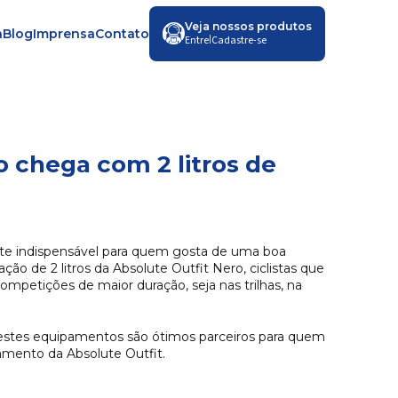
Veja nossos produtos
a
Blog
Imprensa
Contato
|
Entre
Cadastre-se
o chega com 2 litros de
te indispensável para quem gosta de uma boa
ção de 2 litros da Absolute Outfit Nero, ciclistas que
petições de maior duração, seja nas trilhas, na
, estes equipamentos são ótimos parceiros para quem
nçamento da Absolute Outfit.