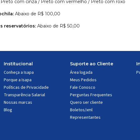
:
Preto com cinza / Preto com vermelho / Preto com roxo
chila:
Abaixo de R$ 100,00
s reservatórios:
Abaixo de R$ 50,00
Institucional
Suporte ao Cliente
I
Conheça a Isapa
Área logada
Po
Porque a Isapa
Meus Pedidos
Políticas de Privacidade
Fale Conosco
Transparência Salarial
Perguntas Frequentes
Nossas marcas
Quero ser cliente
Blog
Boletos/xml
Representantes