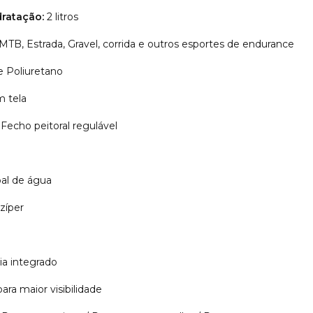
ratação:
2 litros
MTB, Estrada, Gravel, corrida e outros esportes de endurance
e Poliuretano
m tela
Fecho peitoral regulável
pal de água
zíper
a integrado
para maior visibilidade