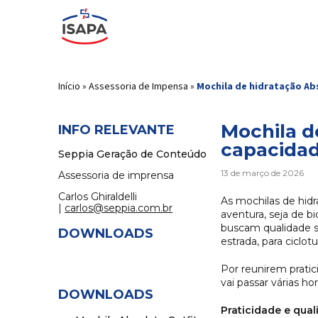
Início
»
Assessoria de Impensa
»
Mochila de hidratação Ab
Mochila d
INFO RELEVANTE
capacida
Seppia Geração de Conteúdo
13 de março de 2026
Assessoria de imprensa
Carlos Ghiraldelli
As mochilas de hid
|
carlos@seppia.com.br
aventura, seja de b
buscam qualidade s
DOWNLOADS
estrada, para cicl
Por reunirem prati
vai passar várias h
DOWNLOADS
Praticidade e qual