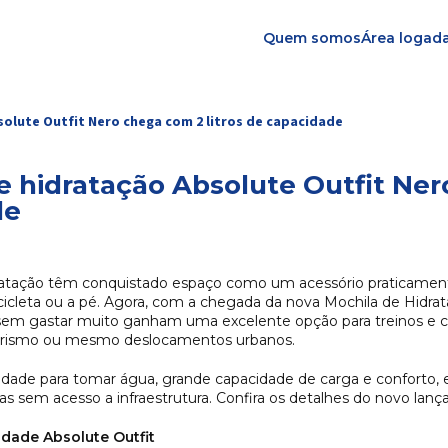
Quem somos
Área logad
solute Outfit Nero chega com 2 litros de capacidade
e hidratação Absolute Outfit Ner
de
ratação têm conquistado espaço como um acessório praticamen
icicleta ou a pé. Agora, com a chegada da nova Mochila de Hidrata
em gastar muito ganham uma excelente opção para treinos e com
oturismo ou mesmo deslocamentos urbanos.
cidade para tomar água, grande capacidade de carga e conforto
oras sem acesso a infraestrutura. Confira os detalhes do novo la
idade Absolute Outfit