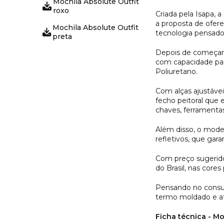
Mochila Absolute Outfit
roxo
Criada pela Isapa, 
a proposta de ofer
Mochila Absolute Outfit
tecnologia pensados
preta
Depois de começar 
com capacidade para
Poliuretano.
Com alças ajustávei
fecho peitoral que
chaves, ferramentas,
Além disso, o mode
refletivos, que gar
Com preço sugerido 
do Brasil, nas core
Pensando no consumi
termo moldado e ató
Ficha técnica - Mo