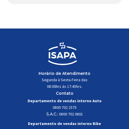
Apresentado há alguns anos, o quadro Wild Boost
se transformou em um dos modelos aro 29” de
maior sucesso da Absolute. Indicado para mountain
bike cross-country, trail leve e até uso […]
Horário de Atendimento
Segunda à Sexta-Feira das
08:00hrs às 17:45hrs.
Contato
Departamento de vendas interno Auto
0800 702 2575
S.A.C.:
0800 702 0801
Departamento de vendas interno Bike