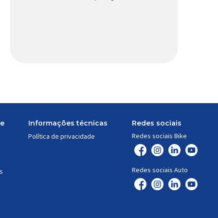
circulação contínua do líquido de
arrefecimento entre motor, radiador e
demais componentes do sistema,
controlando a temperatura de operação
e evitando superaquecimentos. Por
trabalhar constantemente enquanto o
motor está em funcionamento, a bomba
d’água exige não apenas […]
te
Informações técnicas
Redes sociais
Redes sociais Bike
Política de privacidade
Redes sociais Auto
s