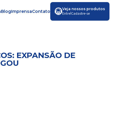
Veja nossos produtos
a
Blog
Imprensa
Contato
|
Entre
Cadastre-se
OS: EXPANSÃO DE
EGOU