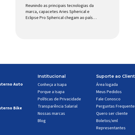
Reunindo as principais tecnologias da
marca, capacetes Aries Spherical e
Eclipse Pro Spherical chegam ao país
com a pintura oficial utilizada por equipes
do World Tour Patrocinadora de algumas
das principais equipes de ciclismo do
mundo, a Giro é uma das marcas de
capacetes e acessórios para ciclismo
mais reconhecida no Brasil. Importada e
distribuída […]
Institucional
Suporte ao Clien
nterno Auto
Conheça a Isapa
Área logada
Porque a Isapa
Meus Pedidos
Políticas de Privacidade
Fale Conosco
Transparência Salarial
Perguntas Frequente
nterno Bike
Nossas marcas
Quero ser cliente
Blog
Boletos/xml
Representantes