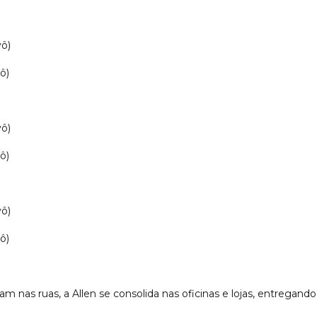
vô)
ô)
vô)
ô)
vô)
ô)
am nas ruas, a Allen se consolida nas oficinas e lojas, entregan