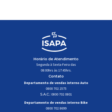
se transformou em um dos modelos aro 29” de
maior sucesso da Absolute. Indicado para mountain
bike cross-country, trail leve e até uso […]
Horário de Atendimento
Segunda à Sexta-Feira das
08:00hrs às 17:45hrs.
Contato
Departamento de vendas interno Auto
0800 702 2575
S.A.C.:
0800 702 0801
Departamento de vendas interno Bike
0800 702 8699