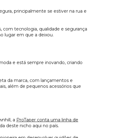
ura, principalmente se estiver na rua e
 com tecnologia, qualidade e segurança
mo lugar em que a deixou.
oda e está sempre inovando, criando
pleta da marca, com lançamentos e
onais, além de pequenos acessórios que
nhill, a
ProTaper conta uma linha de
a deste nicho aqui no país.
 pioneira em desenvolver guidões de