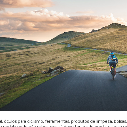
l, óculos para ciclismo, ferramentas, produtos de limpeza, bolsa
edala pode não saber, mas já deve ter usado produtos para cic