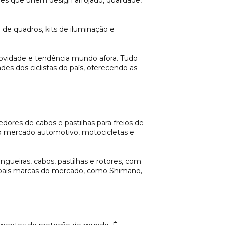
es que unem design arrojado, qualidade,
m de quadros, kits de iluminação e
 novidade e tendência mundo afora. Tudo
es dos ciclistas do país, oferecendo as
ores de cabos e pastilhas para freios de
 o mercado automotivo, motocicletas e
gueiras, cabos, pastilhas e rotores, com
cipais marcas do mercado, como Shimano,