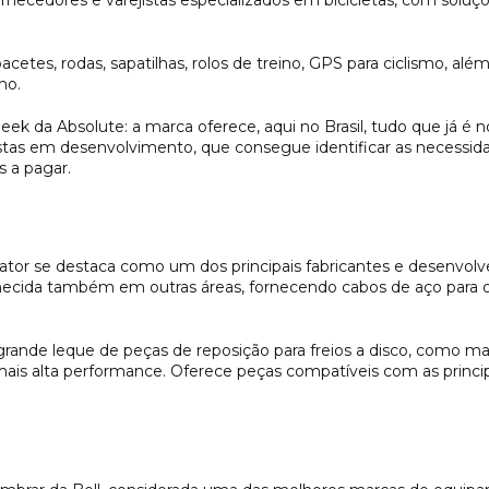
ecedores e varejistas especializados em bicicletas, com soluçõ
cetes, rodas, sapatilhas, rolos de treino, GPS para ciclismo, alé
mo.
eek da Absolute: a marca oferece, aqui no Brasil, tudo que já é
istas em desenvolvimento, que consegue identificar as necessidad
s a pagar.
tor se destaca como um dos principais fabricantes e desenvolved
nhecida também em outras áreas, fornecendo cabos de aço para
rande leque de peças de reposição para freios a disco, como man
 mais alta performance. Oferece peças compatíveis com as prin