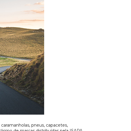
s, caramanholas, pneus, capacetes,
lismo de marcas distribuídas pela ISAPA.