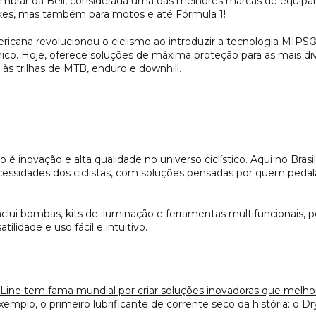
lembrar da Bell, considerada uma das melhores marcas de equi
kes, mas também para motos e até Fórmula 1!
mericana revolucionou o ciclismo ao introduzir a tecnologia MI
co. Hoje, oferece soluções de máxima proteção para as mais div
às trilhas de MTB, enduro e downhill.
 é inovação e alta qualidade no universo ciclístico. Aqui no Bras
ecessidades dos ciclistas, com soluções pensadas por quem pedala
clui bombas, kits de iluminação e ferramentas multifuncionais, p
tilidade e uso fácil e intuitivo.
h Line tem fama mundial por criar soluções inovadoras que melh
exemplo, o primeiro lubrificante de corrente seco da história: o 