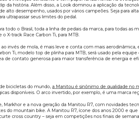
lip da história. Além disso, a Look dominou a aplicação da tecno
de alto desempenho, usados por vários campeões. Seja para alta
ra ultrapassar seus limites do pedal.
ara todo o Brasil, toda a linha de pedais da marca, para todas a
e o X-track Race Carbon Ti, para MTB.
ao invés de mola, é mais leve e conta com mais aerodinâmica, e 
arbon Ti, modelo top de plinha para MTB, será usado pela equipe
a de contato generosa para maior transferência de energia e efi
de bicicletas do mundo,
a Manitou é sinônimo de qualidade no 
cas disponíveis. O arco invertido, por exemplo, é uma marca reg
, Markhor e a nova geração da Manitou R7, com novidades tecno
ntes do mountain bike. A Manitou R7, ícone dos anos 2000 e que
te cross country – seja em competições nos finais de semana, p