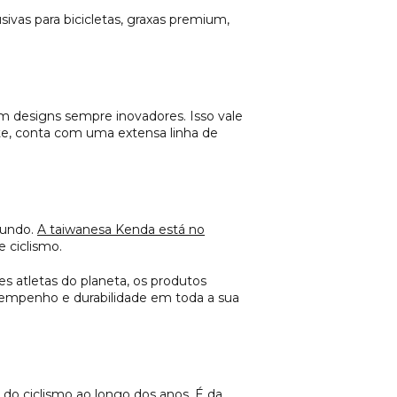
ivas para bicicletas, graxas premium,
om designs sempre inovadores. Isso vale
te, conta com uma extensa linha de
mundo.
A taiwanesa Kenda está no
 ciclismo.
 atletas do planeta, os produtos
sempenho e durabilidade em toda a sua
do ciclismo ao longo dos anos. É da