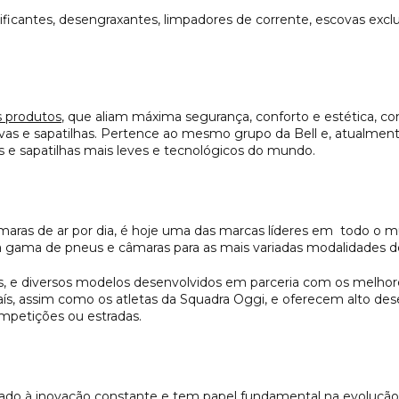
ficantes, desengraxantes, limpadores de corrente, escovas exclus
s produtos
, que aliam máxima segurança, conforto e estética, c
uvas e sapatilhas. Pertence ao mesmo grupo da Bell e, atualmen
s e sapatilhas mais leves e tecnológicos do mundo.
aras de ar por dia, é hoje uma das marcas líderes em todo o 
 gama de pneus e câmaras para as mais variadas modalidades de
 e diversos modelos desenvolvidos em parceria com os melhores
aís, assim como os atletas da Squadra Oggi, e oferecem alto de
competições ou estradas.
gado à inovação constante e tem papel fundamental na evolução 