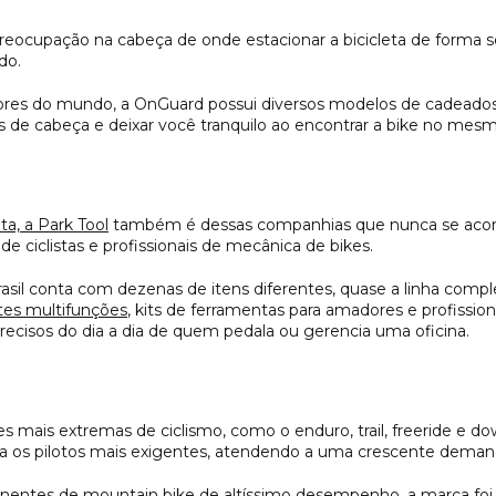
cupação na cabeça de onde estacionar a bicicleta de forma seg
do.
es do mundo, a OnGuard possui diversos modelos de cadeados,
res de cabeça e deixar você tranquilo ao encontrar a bike no mes
ta, a Park Tool
também é dessas companhias que nunca se acom
 ciclistas e profissionais de mecânica de bikes.
Brasil conta com dezenas de itens diferentes, quase a linha com
tes multifunções
, kits de ferramentas para amadores e profissi
ecisos do dia a dia de quem pedala ou gerencia uma oficina.
ais extremas de ciclismo, como o enduro, trail, freeride e dow
a os pilotos mais exigentes, atendendo a uma crescente demand
nentes de mountain bike de altíssimo desempenho, a marca foi