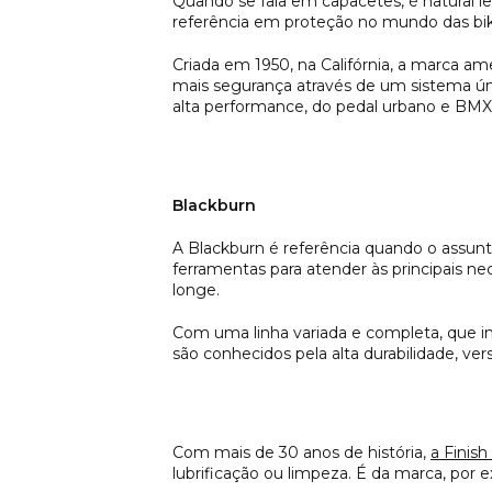
Quando se fala em capacetes, é natural 
referência em proteção no mundo das bi
Criada em 1950, na Califórnia, a marca a
mais segurança através de um sistema úni
alta performance, do pedal urbano e BMX 
Blackburn
A Blackburn é referência quando o assunto
ferramentas para atender às principais n
longe.
Com uma linha variada e completa, que in
são conhecidos pela alta durabilidade, versa
Com mais de 30 anos de história,
a Finis
lubrificação ou limpeza. É da marca, por 