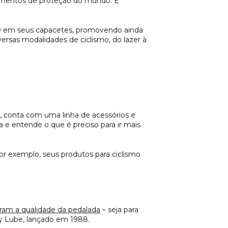
pamentos de proteção do mundo. É
PS® em seus capacetes, promovendo ainda
ersas modalidades de ciclismo, do lazer à
il, conta com uma linha de acessórios e
 e entende o que é preciso para ir mais
or exemplo, seus produtos para ciclismo
oram a qualidade da pedalada
– seja para
Dry Lube, lançado em 1988.