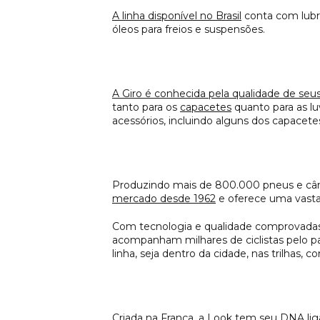
A linha disponível no Brasil
conta com lubri
óleos para freios e suspensões.
A Giro é conhecida pela qualidade de seu
tanto para os
capacetes
quanto para as l
acessórios, incluindo alguns dos capacete
Produzindo mais de 800.000 pneus e câm
mercado desde 1962
e oferece uma vasta
Com tecnologia e qualidade comprovadas,
acompanham milhares de ciclistas pelo p
linha, seja dentro da cidade, nas trilhas, 
Criada na França, a Look tem seu DNA li