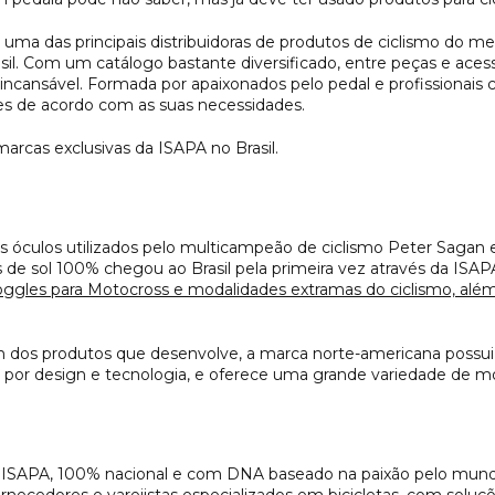
 uma das principais distribuidoras de produtos de ciclismo do 
l. Com um catálogo bastante diversificado, entre peças e acessór
ncansável. Formada por apaixonados pelo pedal e profissionais 
uções de acordo com as suas necessidades.
arcas exclusivas da ISAPA no Brasil.
 óculos utilizados pelo multicampeão de ciclismo Peter Sagan
s de sol 100% chegou ao Brasil pela primeira vez através da ISA
ggles para Motocross e modalidades extramas do ciclismo, além 
gn dos produtos que desenvolve, a marca norte-americana possu
 por design e tecnologia, e oferece uma grande variedade de mode
ISAPA, 100% nacional e com DNA baseado na paixão pelo mundo 