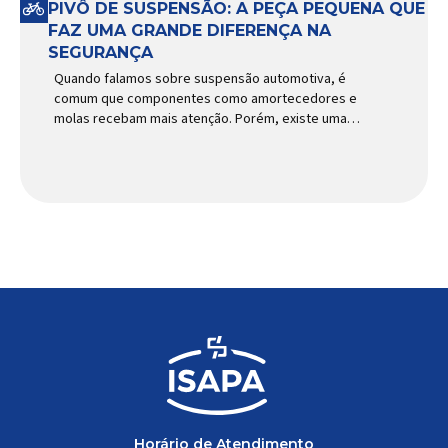
PIVÔ DE SUSPENSÃO: A PEÇA PEQUENA QUE
FAZ UMA GRANDE DIFERENÇA NA
SEGURANÇA
Quando falamos sobre suspensão automotiva, é
comum que componentes como amortecedores e
molas recebam mais atenção. Porém, existe uma
peça relativamente pequena que desempenha um
papel fundamental na segurança e no
comportamento do veículo: o pivô de suspensão.
Responsável por conectar diferentes componentes
do sistema e permitir os movimentos necessários
durante a condução, o pivô […]
Horário de Atendimento