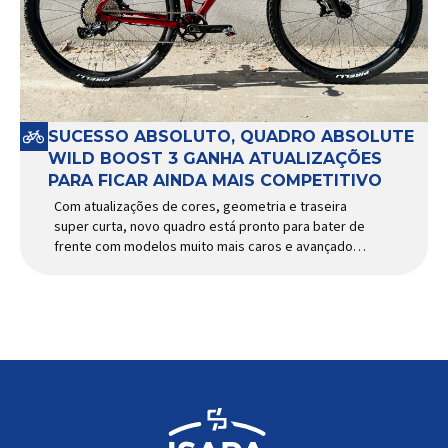
SUCESSO ABSOLUTO, QUADRO ABSOLUTE
WILD BOOST 3 GANHA ATUALIZAÇÕES
PARA FICAR AINDA MAIS COMPETITIVO
Com atualizações de cores, geometria e traseira
super curta, novo quadro está pronto para bater de
frente com modelos muito mais caros e avançados
Apresentado há alguns anos, o quadro Wild Boost
se transformou em um dos modelos aro 29” de
maior sucesso da Absolute. Indicado para mountain
bike cross-country, trail leve e até uso […]