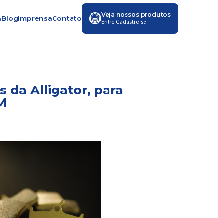
Veja nossos produtos
a
Blog
Imprensa
Contato
|
Entre
Cadastre-se
s da Alligator, para
M