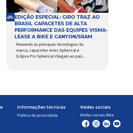
EDIÇÃO ESPECIAL: GIRO TRAZ AO
BRASIL CAPACETES DE ALTA
PERFORMANCE DAS EQUIPES VISMA-
LEASE A BIKE E CANYON/SRAM
Reunindo as principais tecnologias da
marca, capacetes Aries Spherical e
Eclipse Pro Spherical chegam ao país
com a pintura oficial utilizada por equipes
do World Tour Patrocinadora de algumas
das principais equipes de ciclismo do
mundo, a Giro é uma das marcas de
capacetes e acessórios para ciclismo
mais reconhecida no Brasil. Importada e
distribuída […]
te
Informações técnicas
Redes sociais
Redes sociais Bike
Política de privacidade