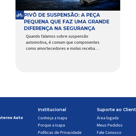
PIVÔ DE SUSPENSÃO: A PEÇA
PEQUENA QUE FAZ UMA GRANDE
DIFERENÇA NA SEGURANÇA
Quando falamos sobre suspensão
automotiva, é comum que componentes
como amortecedores e molas recebam
mais atenção. Porém, existe uma peça
relativamente pequena que desempenha
um papel fundamental na segurança e no
comportamento do veículo: o pivô de
suspensão. Responsável por conectar
diferentes componentes do sistema e
permitir os movimentos necessários
durante a condução, o pivô […]
Institucional
Suporte ao Clien
nterno Auto
Conheça a Isapa
Área logada
Porque a Isapa
Meus Pedidos
Políticas de Privacidade
Fale Conosco