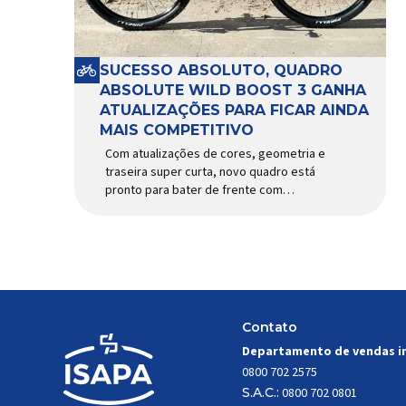
SUCESSO ABSOLUTO, QUADRO
ABSOLUTE WILD BOOST 3 GANHA
ATUALIZAÇÕES PARA FICAR AINDA
MAIS COMPETITIVO
Com atualizações de cores, geometria e
traseira super curta, novo quadro está
pronto para bater de frente com
modelos muito mais caros e avançados
Apresentado há alguns anos, o quadro
Wild Boost se transformou em um dos
modelos aro 29” de maior sucesso da
Absolute. Indicado para mountain bike
cross-country, trail leve e até uso […]
Contato
Departamento de vendas i
0800 702 2575
S.A.C.:
0800 702 0801