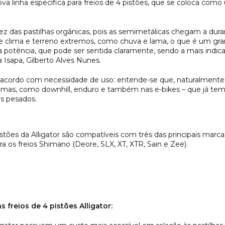
va linha específica para freios de 4 pistões, que se coloca com
 vez das pastilhas orgânicas, pois as semimetálicas chegam a du
clima e terreno extremos, como chuva e lama, o que é um grand
potência, que pode ser sentida claramente, sendo a mais indicada
a Isapa, Gilberto Alves Nunes.
de acordo com necessidade de uso: entende-se que, naturalmente
mas, como downhill, enduro e também nas e-bikes – que já tem s
is pesados.
istões da Alligator são compatíveis com três das principais marc
a os freios Shimano (Deore, SLX, XT, XTR, Sain e Zee).
s freios de 4 pistões Alligator: