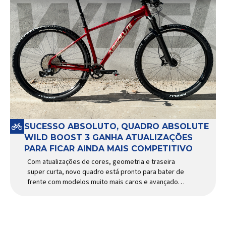
SUCESSO ABSOLUTO, QUADRO ABSOLUTE
WILD BOOST 3 GANHA ATUALIZAÇÕES
PARA FICAR AINDA MAIS COMPETITIVO
Com atualizações de cores, geometria e traseira
super curta, novo quadro está pronto para bater de
frente com modelos muito mais caros e avançados
Apresentado há alguns anos, o quadro Wild Boost
se transformou em um dos modelos aro 29” de
maior sucesso da Absolute. Indicado para mountain
bike cross-country, trail leve e até uso […]