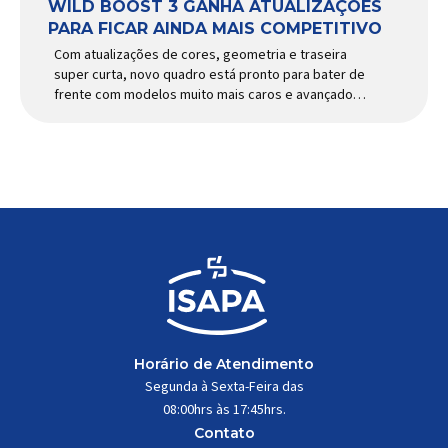
WILD BOOST 3 GANHA ATUALIZAÇÕES
PARA FICAR AINDA MAIS COMPETITIVO
Com atualizações de cores, geometria e traseira
super curta, novo quadro está pronto para bater de
frente com modelos muito mais caros e avançados
Apresentado há alguns anos, o quadro Wild Boost
se transformou em um dos modelos aro 29” de
maior sucesso da Absolute. Indicado para mountain
bike cross-country, trail leve e até uso […]
Horário de Atendimento
Segunda à Sexta-Feira das
08:00hrs às 17:45hrs.
Contato