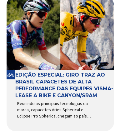
EDIÇÃO ESPECIAL: GIRO TRAZ AO
BRASIL CAPACETES DE ALTA
PERFORMANCE DAS EQUIPES VISMA-
LEASE A BIKE E CANYON/SRAM
Reunindo as principais tecnologias da
marca, capacetes Aries Spherical e
Eclipse Pro Spherical chegam ao país
com a pintura oficial utilizada por equipes
do World Tour Patrocinadora de algumas
das principais equipes de ciclismo do