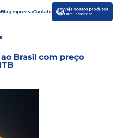
Veja nossos produtos
a
Blog
Imprensa
Contato
|
Entre
Cadastre-se
TB
ao Brasil com preço
 MTB