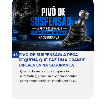
PIVÔ DE SUSPENSÃO: A PEÇA
PEQUENA QUE FAZ UMA GRANDE
DIFERENÇA NA SEGURANÇA
Quando falamos sobre suspensão
automotiva, é comum que componentes
como amortecedores e molas recebam
mais atenção. Porém, existe uma peça
relativamente pequena que desempenha
um papel fundamental na segurança e no
comportamento do veículo: o pivô de
suspensão. Responsável por conectar