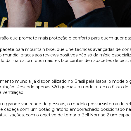
são que promete mais proteção e conforto para quem quer passar
acete para mountain bike, que une técnicas avançadas de con
undial graças aos reviews positivos não só da mídia especial
do da marca, um dos maiores fabricantes de capacetes de bicic
nto mundial já disponibilizado no Brasil pela Isapa, o modelo 
ntilação. Pesando apenas 320 gramas, o modelo tem o fluxo de
e ventilação.
m grande variedade de pessoas, o modelo possui sistema de re
de cabeça com um botão giratório emborrachado posicionado na 
r atualizações, com o objetivo de tornar o Bell Nomad 2 um c