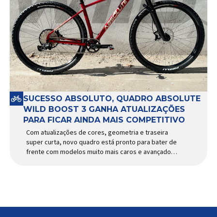
SUCESSO ABSOLUTO, QUADRO ABSOLUTE
WILD BOOST 3 GANHA ATUALIZAÇÕES
PARA FICAR AINDA MAIS COMPETITIVO
Com atualizações de cores, geometria e traseira
super curta, novo quadro está pronto para bater de
frente com modelos muito mais caros e avançados
Apresentado há alguns anos, o quadro Wild Boost
se transformou em um dos modelos aro 29” de
maior sucesso da Absolute. Indicado para mountain
bike cross-country, trail leve e até uso […]