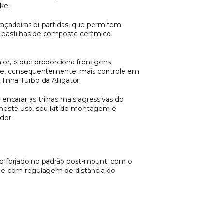
ike.
çadeiras bi-partidas, que permitem
s pastilhas de composto cerâmico
lor, o que proporciona frenagens
a e, consequentemente, mais controle em
inha Turbo da Alligator.
encarar as trilhas mais agressivas do
do neste uso, seu kit de montagem é
ador.
nio forjado no padrão post-mount, com o
, e com regulagem de distância do