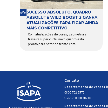
SUCESSO ABSOLUTO, QUADRO
ABSOLUTE WILD BOOST 3 GANHA
ATUALIZAÇÕES PARA FICAR AINDA
MAIS COMPETITIVO
Com atualizações de cores, geometria e
traseira super curta, novo quadro está
pronto para bater de frente com
modelos muito mais caros e avançados
Apresentado há alguns anos, o quadro
Wild Boost se transformou em um dos
modelos aro 29” de maior sucesso da
Absolute. Indicado para mountain bike
cross-country, trail leve e até uso […]
Contato
Departamento de vendas i
0800 702 2575
S.A.C.:
0800 702 0801
Departamento de vendas i