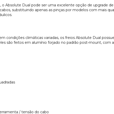
m, o Absolute Dual pode ser uma excelente opção de upgrade de 
 cabos, substituindo apenas as pinças por modelos com mais qu
áulicos.
em condições climáticas variadas, os freios Absolute Dual pos
ue eles são feitos em alumínio forjado no padrão post-mount, co
uadradas
ferramenta / tensão do cabo