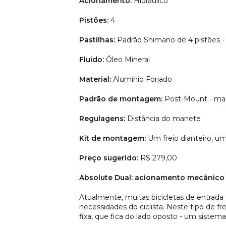
Acionamento:
Hidráulico
Pistões:
4
Pastilhas:
Padrão Shimano de 4 pistões -
Fluido:
Óleo Mineral
Material:
Alumínio Forjado
Padrão de montagem:
Post-Mount - man
Regulagens:
Distância do manete
Kit de montagem:
Um freio dianteiro, u
Preço sugerido:
R$ 279,00
Absolute Dual: acionamento mecânico 
Atualmente, muitas bicicletas de entrad
necessidades do ciclista. Neste tipo de f
fixa, que fica do lado oposto - um sist