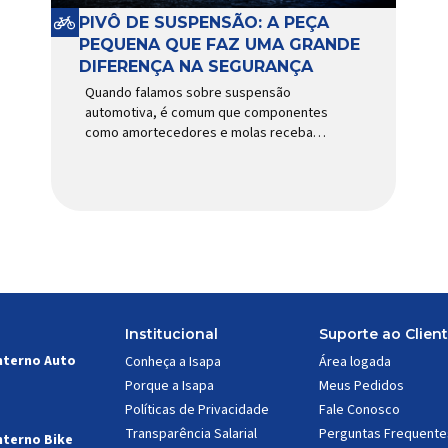
PIVÔ DE SUSPENSÃO: A PEÇA
PEQUENA QUE FAZ UMA GRANDE
DIFERENÇA NA SEGURANÇA
Quando falamos sobre suspensão
automotiva, é comum que componentes
como amortecedores e molas recebam
mais atenção. Porém, existe uma peça
relativamente pequena que desempenha
um papel fundamental na segurança e no
comportamento do veículo: o pivô de
suspensão. Responsável por conectar
diferentes componentes do sistema e
permitir os movimentos necessários
durante a condução, o pivô […]
Institucional
Suporte ao Clien
nterno Auto
Conheça a Isapa
Área logada
Porque a Isapa
Meus Pedidos
Políticas de Privacidade
Fale Conosco
Transparência Salarial
Perguntas Frequente
nterno Bike