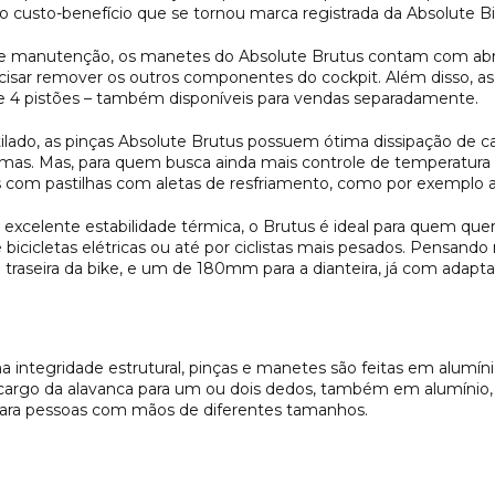
 custo-benefício que se tornou marca registrada da Absolute B
o e manutenção, os manetes do Absolute Brutus contam com abra
ecisar remover os outros componentes do cockpit. Além disso, a
 4 pistões – também disponíveis para vendas separadamente.
ado, as pinças Absolute Brutus possuem ótima dissipação de ca
mas. Mas, para quem busca ainda mais controle de temperatur
s com pastilhas com aletas de resfriamento, como por exemplo a l
 excelente estabilidade térmica, o Brutus é ideal para quem quer 
e bicicletas elétricas ou até por ciclistas mais pesados. Pensan
raseira da bike, e um de 180mm para a dianteira, já com adapt
a integridade estrutural, pinças e manetes são feitas em alumí
a cargo da alavanca para um ou dois dedos, também em alumínio
para pessoas com mãos de diferentes tamanhos.