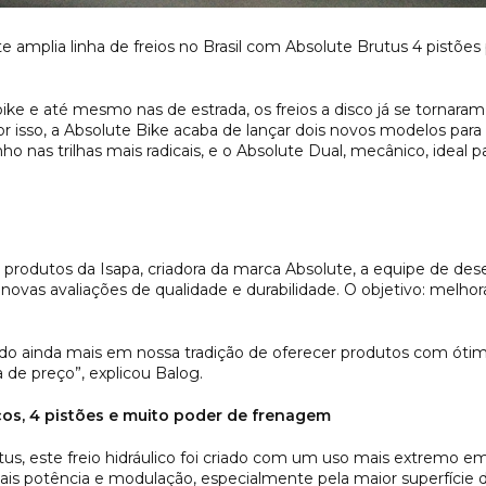
amplia linha de freios no Brasil com Absolute Brutus 4 pistões 
bike e até mesmo nas de estrada, os freios a disco já se torn
r isso, a Absolute Bike acaba de lançar dois novos modelos para a
 nas trilhas mais radicais, e o Absolute Dual, mecânico, ideal
produtos da Isapa, criadora da marca Absolute, a equipe de d
vas avaliações de qualidade e durabilidade. O objetivo: melhora
do ainda mais em nossa tradição de oferecer produtos com óti
a de preço”, explicou Balog.
cos, 4 pistões e muito poder de frenagem
us, este freio hidráulico foi criado com um uso mais extremo e
mais potência e modulação, especialmente pela maior superfície d