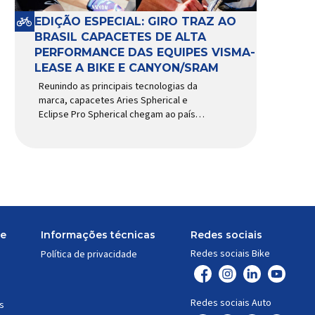
EDIÇÃO ESPECIAL: GIRO TRAZ AO
BRASIL CAPACETES DE ALTA
PERFORMANCE DAS EQUIPES VISMA-
LEASE A BIKE E CANYON/SRAM
Reunindo as principais tecnologias da
marca, capacetes Aries Spherical e
Eclipse Pro Spherical chegam ao país
com a pintura oficial utilizada por equipes
do World Tour Patrocinadora de algumas
das principais equipes de ciclismo do
mundo, a Giro é uma das marcas de
capacetes e acessórios para ciclismo
mais reconhecida no Brasil. Importada e
distribuída […]
te
Informações técnicas
Redes sociais
Redes sociais Bike
Política de privacidade
Redes sociais Auto
s