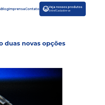
Veja nossos produtos
a
Blog
Imprensa
Contato
|
Entre
Cadastre-se
ro duas novas opções