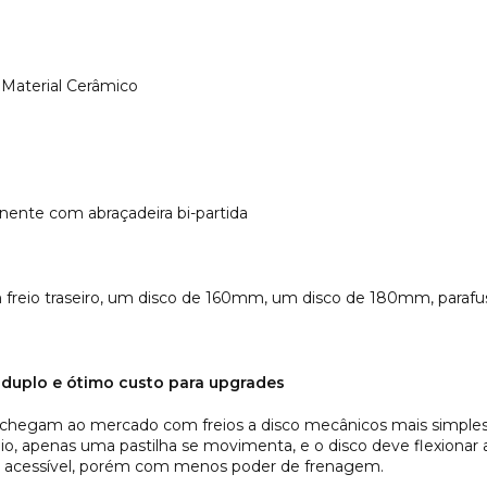
 Material Cerâmico
ente com abraçadeira bi-partida
m freio traseiro, um disco de 160mm, um disco de 180mm, paraf
duplo e ótimo custo para upgrades
a chegam ao mercado com freios a disco mecânicos mais simple
reio, apenas uma pastilha se movimenta, e o disco deve flexionar
ema acessível, porém com menos poder de frenagem.