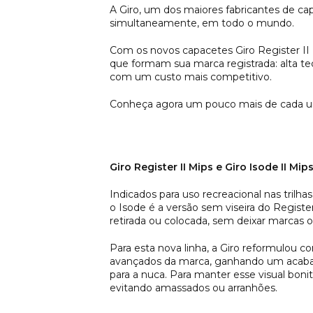
A Giro, um dos maiores fabricantes de cap
simultaneamente, em todo o mundo.
Com os novos capacetes Giro Register II M
que formam sua marca registrada: alta 
com um custo mais competitivo.
Conheça agora um pouco mais de cada 
Giro Register II Mips e Giro Isode II Mip
Indicados para uso recreacional nas trilha
o Isode é a versão sem viseira do Registe
retirada ou colocada, sem deixar marcas ou
Para esta nova linha, a Giro reformulou 
avançados da marca, ganhando um acaba
para a nuca. Para manter esse visual bon
evitando amassados ou arranhões.