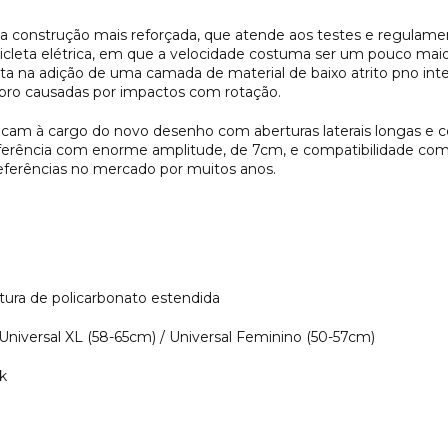
construção mais reforçada, que atende aos testes e regulamen
cicleta elétrica, em que a velocidade costuma ser um pouco mai
ta na adição de uma camada de material de baixo atrito pno int
rebro causadas por impactos com rotação.
ficam à cargo do novo desenho com aberturas laterais longas e 
nferência com enorme amplitude, de 7cm, e compatibilidade com
eferências no mercado por muitos anos.
ura de policarbonato estendida
 Universal XL (58-65cm) / Universal Feminino (50-57cm)
k