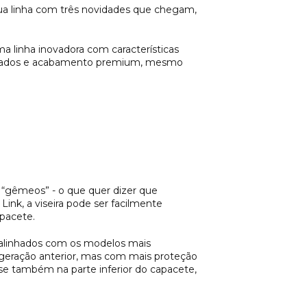
 sua linha com três novidades que chegam,
a linha inovadora com características
vançados e acabamento premium, mesmo
te “gêmeos” - o que quer dizer que
ink, a viseira pode ser facilmente
apacete.
o alinhados com os modelos mais
ração anterior, mas com mais proteção
-se também na parte inferior do capacete,