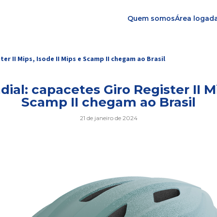
Quem somos
Área logad
r II Mips, Isode II Mips e Scamp II chegam ao Brasil
l: capacetes Giro Register II Mip
Scamp II chegam ao Brasil
21 de janeiro de 2024