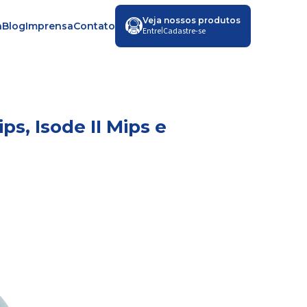
Veja nossos produtos
a
Blog
Imprensa
Contato
|
Entre
Cadastre-se
s, Isode II Mips e