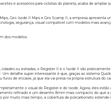
acetes e acessórios para ciclistas do planeta, acaba de ampliar
ips, Giro Isode II Mips e Giro Scamp II, a empresa apresenta um
tecnologia, segurança, visual compatível com modelos mais a
um dos modelos.
s
s, cidades ou estradas, o Register II e o Isode II são praticamen
r. Um detalhe super interessante é que, graças ao sistema Quick L
 furos de encaixe, já que ela vai presa na própria estrutura do c
completamente o visual do Register e do Isode. Agora, eles estã
mento refinado e um desenho 8mm mais compacto do que a ge
ito por muito mais tempo, a cobertura de policarbonato estende