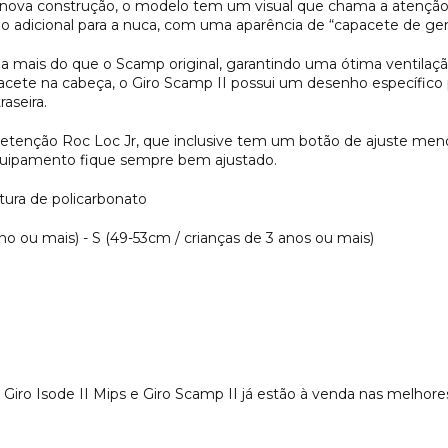
ova construção, o modelo tem um visual que chama a atenção, p
ão adicional para a nuca, com uma aparência de “capacete de ge
 4 a mais do que o Scamp original, garantindo uma ótima ventila
cete na cabeça, o Giro Scamp II possui um desenho específico pa
raseira.
tenção Roc Loc Jr, que inclusive tem um botão de ajuste menor p
uipamento fique sempre bem ajustado.
ura de policarbonato
no ou mais) - S (49-53cm / crianças de 3 anos ou mais)
 Giro Isode II Mips e Giro Scamp II já estão à venda nas melhore