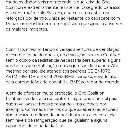
modelos disponíveis no mercado, a queixeira do Giro
Coalition é extremamente resistente. O segredo para isso
é a construção
Halo System
, que cria uma estrutura
reforçada por dentro, unida ao restante do capacete com
Pebax, um elastômero termoplástico que ajuda a absorver
os maiores impactos.
Com isso, mesmo tendo diversas aberturas de ventilação,
o
chin bar
(barra do queixo, em tradução livre) do Coalition
tem o dobro da resistência necessária para superar alguns
dos testes de certificação mais rigorosos do mundo. Até
mesmo por isso, ele atende aos padrões CE EN1078,
ASTM-1952-DH e ASTM-2032-BMX, sendo aprovado até
para competições de downhill e BMX ao redor do mundo.
Além de oferecer muita proteção, o Giro Coalition
também se destaca no conforto, algo fundamental para
quem vai passar horas pedalando uma elétrica, por
exemplo. Com nada menos do que 25 aberturas e túneis
que otimizam o fluxo de ar por dentro do capacete, ele
tem níveis de refrigeração que se igualam a alguns
capacetes de estrada da Giro.