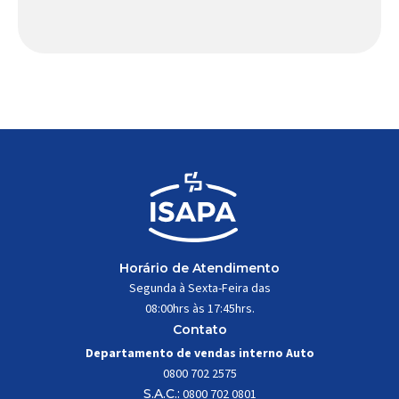
papel fundamental na segurança e no
comportamento do veículo: o pivô de suspensão.
Responsável por conectar diferentes componentes
do sistema e permitir os movimentos necessários
durante a condução, o pivô […]
Horário de Atendimento
Segunda à Sexta-Feira das
08:00hrs às 17:45hrs.
Contato
Departamento de vendas interno Auto
0800 702 2575
S.A.C.:
0800 702 0801