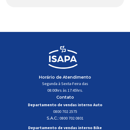
comportamento do veículo: o pivô de suspensão.
Responsável por conectar diferentes componentes
do sistema e permitir os movimentos necessários
durante a condução, o pivô […]
Horário de Atendimento
Segunda à Sexta-Feira das
08:00hrs às 17:45hrs.
Contato
Departamento de vendas interno Auto
0800 702 2575
S.A.C.:
0800 702 0801
Departamento de vendas interno Bike