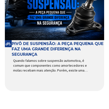
PIVÔ DE SUSPENSÃO: A PEÇA PEQUENA QUE
FAZ UMA GRANDE DIFERENÇA NA
SEGURANÇA
Quando falamos sobre suspensão automotiva, é
comum que componentes como amortecedores e
molas recebam mais atenção. Porém, existe uma
peça relativamente pequena que desempenha um
papel fundamental na segurança e no
comportamento do veículo: o pivô de suspensão.
Responsável por conectar diferentes componentes
do sistema e permitir os movimentos necessários
durante a condução, o pivô […]