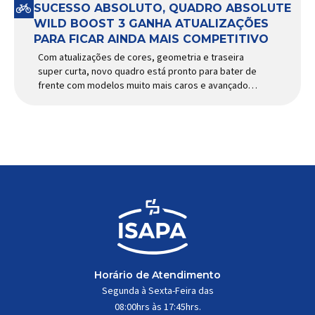
SUCESSO ABSOLUTO, QUADRO ABSOLUTE
WILD BOOST 3 GANHA ATUALIZAÇÕES
PARA FICAR AINDA MAIS COMPETITIVO
Com atualizações de cores, geometria e traseira
super curta, novo quadro está pronto para bater de
frente com modelos muito mais caros e avançados
Apresentado há alguns anos, o quadro Wild Boost
se transformou em um dos modelos aro 29” de
maior sucesso da Absolute. Indicado para mountain
bike cross-country, trail leve e até uso […]
Horário de Atendimento
Segunda à Sexta-Feira das
08:00hrs às 17:45hrs.