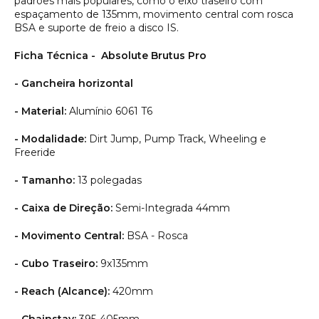
padrões mais populares, como o eixo traseiro com
espaçamento de 135mm, movimento central com rosca
BSA e suporte de freio a disco IS.
Ficha Técnica - Absolute Brutus Pro
- Gancheira horizontal
- Material:
Alumínio 6061 T6
- Modalidade:
Dirt Jump, Pump Track, Wheeling e
Freeride
- Tamanho:
13 polegadas
- Caixa de Direção:
Semi-Integrada 44mm
- Movimento Central:
BSA - Rosca
- Cubo Traseiro:
9x135mm
- Reach (Alcance):
420mm