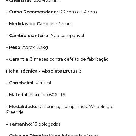
- Chainstay:
395-405mm
- Curso Recomendado:
100mm a 150mm
- Medidas do Canote:
27.2mm
- Câmbio dianteiro:
Não compatível
- Peso:
Aprox. 2.3kg
- Garantia:
3 meses contra defeito de fabricação
Ficha Técnica - Absolute Brutus 3
- Gancheiral:
Vertical
- Material:
Alumínio 6061 T6
- Modalidade:
Dirt Jump, Pump Track, Wheeling e
Freeride
- Tamanho:
13 polegadas