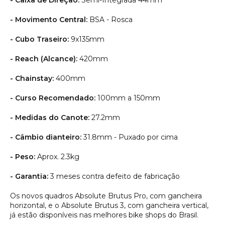
- Caixa de Direção:
Semi-Integrada 44mm
- Movimento Central:
BSA - Rosca
- Cubo Traseiro:
9x135mm
- Reach (Alcance):
420mm
- Chainstay:
400mm
- Curso Recomendado:
100mm a 150mm
- Medidas do Canote:
27.2mm
- Câmbio dianteiro:
31.8mm - Puxado por cima
- Peso:
Aprox. 2.3kg
- Garantia:
3 meses contra defeito de fabricação
Os novos quadros Absolute Brutus Pro, com gancheira
horizontal, e o Absolute Brutus 3, com gancheira vertical,
já estão disponíveis nas melhores bike shops do Brasil.