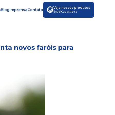
Veja nossos produtos
a
Blog
Imprensa
Contato
|
Entre
Cadastre-se
ta novos faróis para