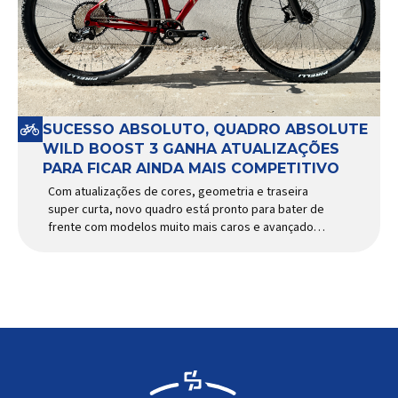
SUCESSO ABSOLUTO, QUADRO ABSOLUTE
WILD BOOST 3 GANHA ATUALIZAÇÕES
PARA FICAR AINDA MAIS COMPETITIVO
Com atualizações de cores, geometria e traseira
super curta, novo quadro está pronto para bater de
frente com modelos muito mais caros e avançados
Apresentado há alguns anos, o quadro Wild Boost
se transformou em um dos modelos aro 29” de
maior sucesso da Absolute. Indicado para mountain
bike cross-country, trail leve e até uso […]