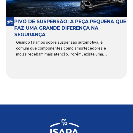
PIVÔ DE SUSPENSÃO: A PEÇA PEQUENA QUE
FAZ UMA GRANDE DIFERENÇA NA
SEGURANÇA
Quando falamos sobre suspensão automotiva, é
comum que componentes como amortecedores e
molas recebam mais atenção. Porém, existe uma
peça relativamente pequena que desempenha um
papel fundamental na segurança e no
comportamento do veículo: o pivô de suspensão.
Responsável por conectar diferentes componentes
do sistema e permitir os movimentos necessários
durante a condução, o pivô […]