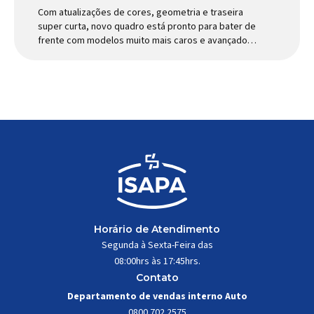
Com atualizações de cores, geometria e traseira
super curta, novo quadro está pronto para bater de
frente com modelos muito mais caros e avançados
Apresentado há alguns anos, o quadro Wild Boost
se transformou em um dos modelos aro 29” de
maior sucesso da Absolute. Indicado para mountain
bike cross-country, trail leve e até uso […]
Horário de Atendimento
Segunda à Sexta-Feira das
08:00hrs às 17:45hrs.
Contato
Departamento de vendas interno Auto
0800 702 2575