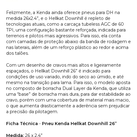
Felizmente, a Kenda ainda oferece pneus para DH na
medida 26x2.4”, e o Hellkat Downhill é repleto de
tecnologias atuais, como a carcaça tubeless AGC de 60
TPI, uma configuração bastante reforçada, indicada para
terrenos e pilotos mais agressivos. Para isso, ela conta
com camadas de proteção abaixo da banda de rodagem e
nas laterais, além de um reforço plástico ao redor e acima
dos talões.
Com um desenho de cravos mais altos e ligeiramente
espaçados, o Hellkat Downhill 26” é indicado para
condições de uso variado, indo do seco ao úmido, e até
mesmo na transição para lama. Para isso, o modelo aposta
no composto de borracha
Dual Layer
da Kenda, que utiliza
uma “base” de borracha mais dura, para dar estabilidade ao
cravo, porém com uma cobertura de material mais macio,
o que aumenta drasticamente a aderência sem prejudicar
a precisão da pilotagem.
Ficha Técnica
-
Pneu Kenda Hellkat Downhill 26”
Medida:
26 x 2.4”