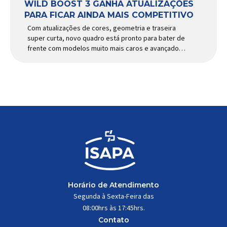
WILD BOOST 3 GANHA ATUALIZAÇÕES
PARA FICAR AINDA MAIS COMPETITIVO
Com atualizações de cores, geometria e traseira
super curta, novo quadro está pronto para bater de
frente com modelos muito mais caros e avançados
Apresentado há alguns anos, o quadro Wild Boost
se transformou em um dos modelos aro 29” de
maior sucesso da Absolute. Indicado para mountain
bike cross-country, trail leve e até uso […]
Horário de Atendimento
Segunda à Sexta-Feira das
08:00hrs às 17:45hrs.
Contato