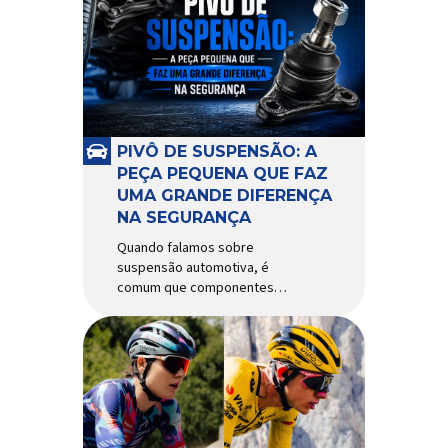
alguns anos, o quadro Wild
Boost se transformou em um
dos modelos aro 29” de maior
sucesso da Absolute. Indicado
para mountain bike cross-
country, trail leve e até uso […]
PIVÔ DE SUSPENSÃO: A
PEÇA PEQUENA QUE FAZ
UMA GRANDE DIFERENÇA
NA SEGURANÇA
Quando falamos sobre
suspensão automotiva, é
comum que componentes
como amortecedores e molas
recebam mais atenção. Porém,
existe uma peça relativamente
pequena que desempenha um
papel fundamental na
segurança e no
comportamento do veículo: o