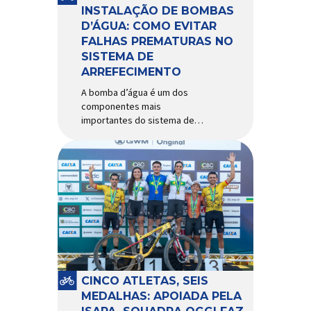
Importada e distribuída […]
INSTALAÇÃO DE BOMBAS
D’ÁGUA: COMO EVITAR
FALHAS PREMATURAS NO
SISTEMA DE
ARREFECIMENTO
A bomba d’água é um dos
componentes mais
importantes do sistema de
arrefecimento. Sua função é
garantir a circulação contínua
do líquido de arrefecimento
entre motor, radiador e demais
componentes do sistema,
controlando a temperatura de
operação e evitando
superaquecimentos. Por
trabalhar constantemente
enquanto o motor está em
funcionamento, a bomba
CINCO ATLETAS, SEIS
d’água exige não apenas […]
MEDALHAS: APOIADA PELA