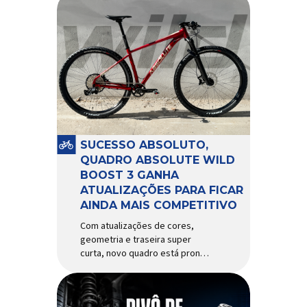
SUCESSO ABSOLUTO,
QUADRO ABSOLUTE WILD
BOOST 3 GANHA
ATUALIZAÇÕES PARA FICAR
AINDA MAIS COMPETITIVO
Com atualizações de cores,
geometria e traseira super
curta, novo quadro está pronto
para bater de frente com
modelos muito mais caros e
avançados Apresentado há