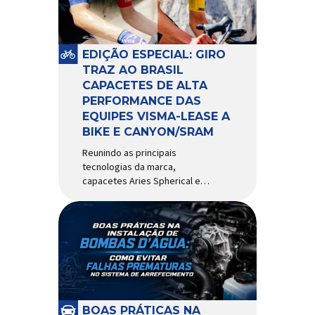
pivô de suspensão.
Responsável por conectar
diferentes componentes do
sistema e permitir os
EDIÇÃO ESPECIAL: GIRO
movimentos necessários
TRAZ AO BRASIL
durante a condução, o pivô […]
CAPACETES DE ALTA
PERFORMANCE DAS
EQUIPES VISMA-LEASE A
BIKE E CANYON/SRAM
Reunindo as principais
tecnologias da marca,
capacetes Aries Spherical e
Eclipse Pro Spherical chegam
ao país com a pintura oficial
utilizada por equipes do World
Tour Patrocinadora de algumas
das principais equipes de
ciclismo do mundo, a Giro é
uma das marcas de capacetes
e acessórios para ciclismo
mais reconhecida no Brasil.
BOAS PRÁTICAS NA