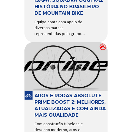
ISAPA, SQUADRA OGGI FAZ
HISTÓRIA NO BRASILEIRO
DE MOUNTAIN BIKE
Equipe conta com apoio de
diversas marcas
representadas pelo grupo
Isapa, como Pirelli, Giro, Algoo,
Finish Lline, Park Tool, Protaper
e Zéfal Histórico. Assim pode
ser definida a participação da
Squadra Oggi no Campeonato
Brasileiro de Mountain Bike
2026, realizado em São José
dos Campos-SP entre os dias
23 e 26 de julho. Com cinco […]
AROS E RODAS ABSOLUTE
PRIME BOOST 2: MELHORES,
ATUALIZADAS E COM AINDA
MAIS QUALIDADE
Com construção tubeless e
desenho moderno, aros e