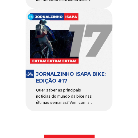
agilidade e resistência para
uso urbano e MTB recreacional
Um dos quadros de maior
sucesso do mercado de
bicicletas brasileiro chega em
nova versão: o
Absolute Nero 6, sexta geração
do quadro mais vendido da
marca nacional. Extremamente
popular para quem busca uma
base sólida para montar […]
JORNALZINHO ISAPA BIKE:
EDIÇÃO #17
Quer saber as principais
notícias do mundo da bike nas
últimas semanas? Vem com a
gente que o melhormomento
chegou! Clique aqui e leia
agora mesmo!