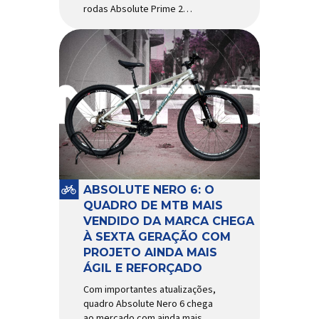
rodas Absolute Prime 2
chegam ao mercado com
diversas melhorias No
mercado brasileiro há alguns
anos, os aros e as rodas
Absolute Prime chegaram
como uma opção para pilotos
de cross country e trail em
busca de alto desempenho e
preço realmente competitivo.
Para isso, a marca […]
ABSOLUTE NERO 6: O
QUADRO DE MTB MAIS
VENDIDO DA MARCA CHEGA
À SEXTA GERAÇÃO COM
PROJETO AINDA MAIS
ÁGIL E REFORÇADO
Com importantes atualizações,
quadro Absolute Nero 6 chega
ao mercado com ainda mais