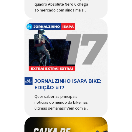
quadro Absolute Nero 6 chega
ao mercado com ainda mais
agilidade e resistência para
uso urbano e MTB recreacional
Um dos quadros de maior
sucesso do mercado de
bicicletas brasileiro chega em
nova versão: o
Absolute Nero 6, sexta geração
do quadro mais vendido da
marca nacional. Extremamente
popular para quem busca uma
base sólida para montar […]
JORNALZINHO ISAPA BIKE:
EDIÇÃO #17
Quer saber as principais
notícias do mundo da bike nas
últimas semanas? Vem com a
gente que o melhormomento
chegou! Clique aqui e leia
agora mesmo!