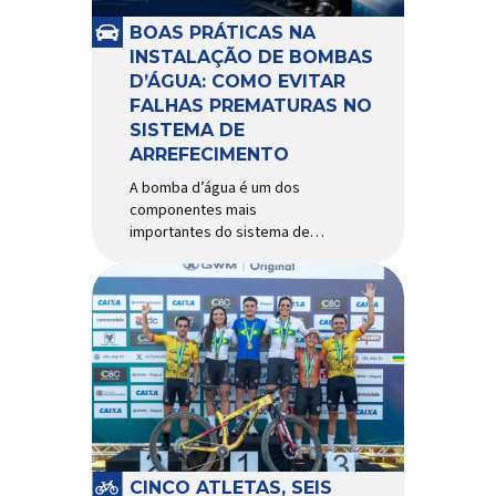
e acessórios para ciclismo
mais reconhecida no Brasil.
BOAS PRÁTICAS NA
Importada e distribuída […]
INSTALAÇÃO DE BOMBAS
D’ÁGUA: COMO EVITAR
FALHAS PREMATURAS NO
SISTEMA DE
ARREFECIMENTO
A bomba d’água é um dos
componentes mais
importantes do sistema de
arrefecimento. Sua função é
garantir a circulação contínua
do líquido de arrefecimento
entre motor, radiador e demais
componentes do sistema,
controlando a temperatura de
operação e evitando
superaquecimentos. Por
trabalhar constantemente
enquanto o motor está em
funcionamento, a bomba
CINCO ATLETAS, SEIS