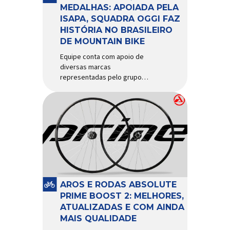
d’água exige não apenas […]
MEDALHAS: APOIADA PELA
ISAPA, SQUADRA OGGI FAZ
HISTÓRIA NO BRASILEIRO
DE MOUNTAIN BIKE
Equipe conta com apoio de
diversas marcas
representadas pelo grupo
Isapa, como Pirelli, Giro, Algoo,
Finish Lline, Park Tool, Protaper
e Zéfal Histórico. Assim pode
ser definida a participação da
Squadra Oggi no Campeonato
Brasileiro de Mountain Bike
2026, realizado em São José
dos Campos-SP entre os dias
23 e 26 de julho. Com cinco […]
AROS E RODAS ABSOLUTE
PRIME BOOST 2: MELHORES,
ATUALIZADAS E COM AINDA
MAIS QUALIDADE