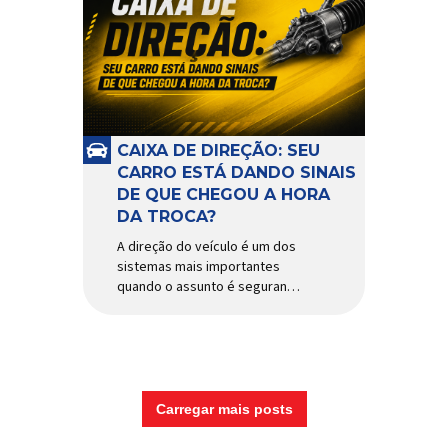
CAIXA DE DIREÇÃO: SEU
CARRO ESTÁ DANDO SINAIS
DE QUE CHEGOU A HORA
DA TROCA?
A direção do veículo é um dos
sistemas mais importantes
quando o assunto é segurança,
conforto e precisão ao dirigir.
E, dentro desse conjunto, a
caixa de direção tem papel
fundamental na resposta dos
movimentos do volante,
garantindo estabilidade e
Carregar mais posts
controle em diferentes
condições de uso. Por