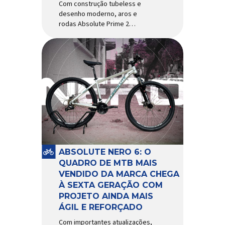
Com construção tubeless e
desenho moderno, aros e
rodas Absolute Prime 2
chegam ao mercado com
diversas melhorias No
mercado brasileiro há alguns
anos, os aros e as rodas
Absolute Prime chegaram
como uma opção para pilotos
de cross country e trail em
busca de alto desempenho e
preço realmente competitivo.
Para isso, a marca […]
ABSOLUTE NERO 6: O
QUADRO DE MTB MAIS
VENDIDO DA MARCA CHEGA
À SEXTA GERAÇÃO COM
PROJETO AINDA MAIS
ÁGIL E REFORÇADO
Com importantes atualizações,