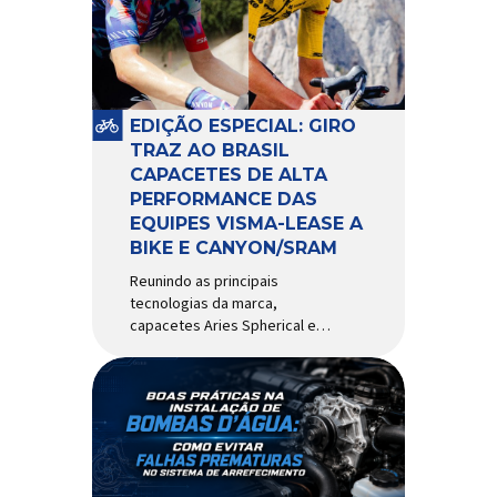
comportamento do veículo: o
pivô de suspensão.
Responsável por conectar
diferentes componentes do
sistema e permitir os
EDIÇÃO ESPECIAL: GIRO
movimentos necessários
TRAZ AO BRASIL
durante a condução, o pivô […]
CAPACETES DE ALTA
PERFORMANCE DAS
EQUIPES VISMA-LEASE A
BIKE E CANYON/SRAM
Reunindo as principais
tecnologias da marca,
capacetes Aries Spherical e
Eclipse Pro Spherical chegam
ao país com a pintura oficial
utilizada por equipes do World
Tour Patrocinadora de algumas
das principais equipes de
ciclismo do mundo, a Giro é
uma das marcas de capacetes