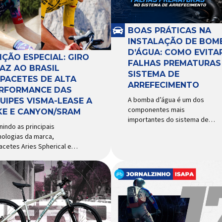
BOAS PRÁTICAS NA
INSTALAÇÃO DE BOM
D’ÁGUA: COMO EVITA
IÇÃO ESPECIAL: GIRO
FALHAS PREMATURAS
AZ AO BRASIL
SISTEMA DE
PACETES DE ALTA
ARREFECIMENTO
RFORMANCE DAS
A bomba d’água é um dos
UIPES VISMA-LEASE A
componentes mais
KE E CANYON/SRAM
importantes do sistema de
nindo as principais
arrefecimento. Sua função é
nologias da marca,
garantir a circulação contínua
acetes Aries Spherical e
do líquido de arrefecimento
ipse Pro Spherical chegam
entre motor, radiador e demais
aís com a pintura oficial
componentes do sistema,
lizada por equipes do World
controlando a temperatura de
r Patrocinadora de algumas
operação e evitando
 principais equipes de
superaquecimentos. Por
lismo do mundo, a Giro é
trabalhar constantemente
 das marcas de capacetes
enquanto o motor está em