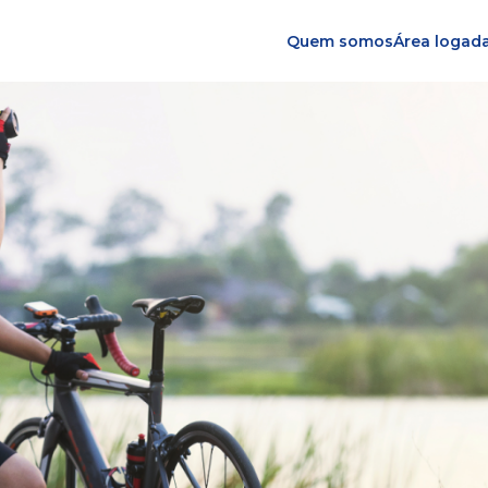
Quem somos
Área logad