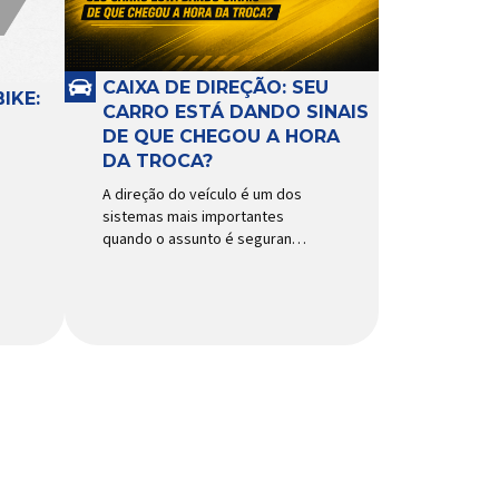
CAIXA DE DIREÇÃO: SEU
IKE:
CARRO ESTÁ DANDO SINAIS
DE QUE CHEGOU A HORA
DA TROCA?
A direção do veículo é um dos
sistemas mais importantes
quando o assunto é segurança,
conforto e precisão ao dirigir.
E, dentro desse conjunto, a
caixa de direção tem papel
fundamental na resposta dos
movimentos do volante,
garantindo estabilidade e
controle em diferentes
condições de uso. Por
trabalhar constantemente sob
impactos, vibrações e
esforços mecânicos, […]