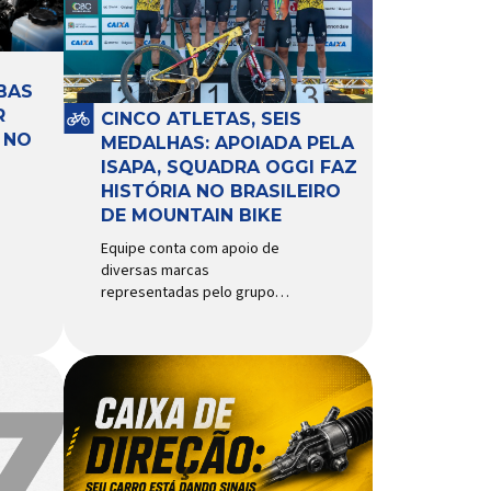
BAS
R
CINCO ATLETAS, SEIS
 NO
MEDALHAS: APOIADA PELA
ISAPA, SQUADRA OGGI FAZ
HISTÓRIA NO BRASILEIRO
DE MOUNTAIN BIKE
Equipe conta com apoio de
diversas marcas
representadas pelo grupo
Isapa, como Pirelli, Giro, Algoo,
Finish Lline, Park Tool, Protaper
e Zéfal Histórico. Assim pode
ser definida a participação da
Squadra Oggi no Campeonato
Brasileiro de Mountain Bike
2026, realizado em São José
dos Campos-SP entre os dias
23 e 26 de julho. Com cinco […]