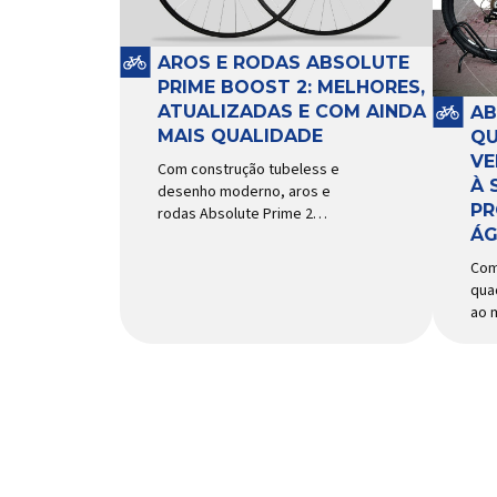
e a
sistema e permitir os
mai
movimentos necessários
Imp
durante a condução, o pivô […]
AROS E RODAS ABSOLUTE
PRIME BOOST 2: MELHORES,
ATUALIZADAS E COM AINDA
AB
MAIS QUALIDADE
QU
VE
Com construção tubeless e
À 
desenho moderno, aros e
PR
rodas Absolute Prime 2
ÁG
chegam ao mercado com
diversas melhorias No
Com
mercado brasileiro há alguns
qua
anos, os aros e as rodas
ao 
Absolute Prime chegaram
agil
como uma opção para pilotos
uso
de cross country e trail em
Um 
busca de alto desempenho e
suc
preço realmente competitivo.
bici
Para isso, a marca […]
nov
Abs
do 