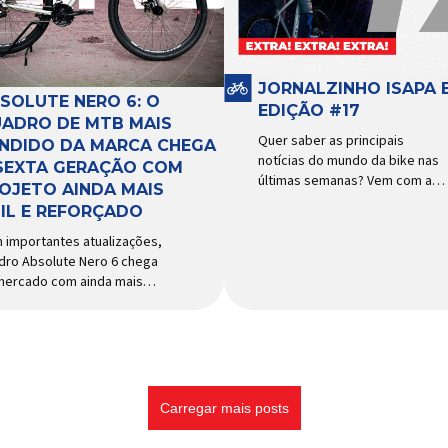
cessórios para ciclismo
funcionamento, a bomba
s reconhecida no Brasil.
d’água exige não apenas […]
ortada e distribuída […]
JORNALZINHO ISAPA B
SOLUTE NERO 6: O
EDIÇÃO #17
ADRO DE MTB MAIS
Quer saber as principais
NDIDO DA MARCA CHEGA
notícias do mundo da bike nas
SEXTA GERAÇÃO COM
últimas semanas? Vem com a
OJETO AINDA MAIS
gente que o melhormomento
IL E REFORÇADO
chegou! Clique aqui e leia
agora mesmo!
 importantes atualizações,
dro Absolute Nero 6 chega
mercado com ainda mais
idade e resistência para
 urbano e MTB recreacional
dos quadros de maior
esso do mercado de
cletas brasileiro chega em
a versão: o
Carregar mais posts
olute Nero 6, sexta geração
quadro mais vendido da