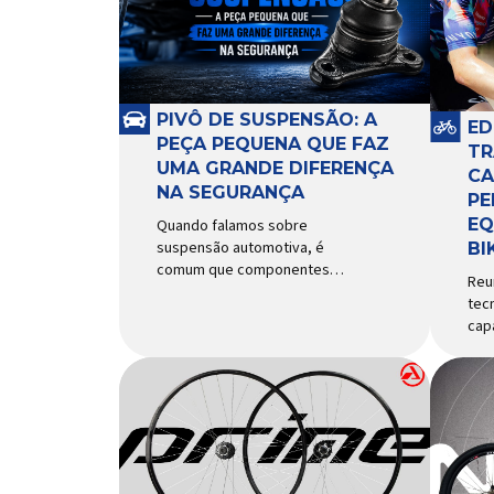
PIVÔ DE SUSPENSÃO: A
ED
PEÇA PEQUENA QUE FAZ
TR
UMA GRANDE DIFERENÇA
CA
NA SEGURANÇA
PE
EQ
Quando falamos sobre
suspensão automotiva, é
BI
comum que componentes
Reu
como amortecedores e molas
tec
recebam mais atenção. Porém,
cap
existe uma peça relativamente
Ecl
pequena que desempenha um
ao p
papel fundamental na
uti
segurança e no
Tou
comportamento do veículo: o
das
pivô de suspensão.
cic
Responsável por conectar
uma
diferentes componentes do