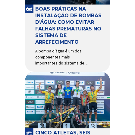
e acessórios para ciclismo
mais reconhecida no Brasil.
BOAS PRÁTICAS NA
Importada e distribuída […]
INSTALAÇÃO DE BOMBAS
D’ÁGUA: COMO EVITAR
FALHAS PREMATURAS NO
SISTEMA DE
ARREFECIMENTO
A bomba d’água é um dos
componentes mais
importantes do sistema de
arrefecimento. Sua função é
garantir a circulação contínua
do líquido de arrefecimento
entre motor, radiador e demais
componentes do sistema,
controlando a temperatura de
operação e evitando
superaquecimentos. Por
trabalhar constantemente
enquanto o motor está em
funcionamento, a bomba
CINCO ATLETAS, SEIS