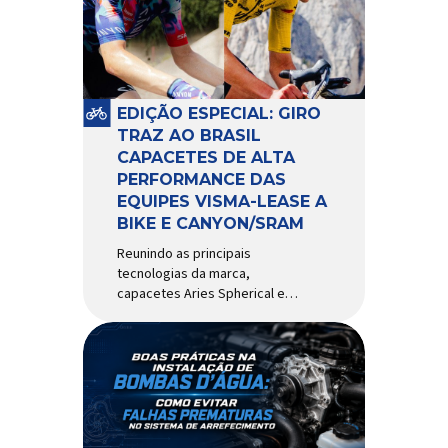
comportamento do veículo: o
pivô de suspensão.
Responsável por conectar
diferentes componentes do
sistema e permitir os
EDIÇÃO ESPECIAL: GIRO
movimentos necessários
TRAZ AO BRASIL
durante a condução, o pivô […]
CAPACETES DE ALTA
PERFORMANCE DAS
EQUIPES VISMA-LEASE A
BIKE E CANYON/SRAM
Reunindo as principais
tecnologias da marca,
capacetes Aries Spherical e
Eclipse Pro Spherical chegam
ao país com a pintura oficial
utilizada por equipes do World
Tour Patrocinadora de algumas
das principais equipes de
ciclismo do mundo, a Giro é
uma das marcas de capacetes