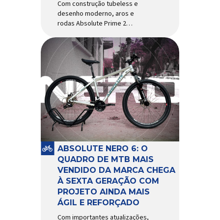
Com construção tubeless e
desenho moderno, aros e
rodas Absolute Prime 2
chegam ao mercado com
diversas melhorias No
mercado brasileiro há alguns
anos, os aros e as rodas
Absolute Prime chegaram
como uma opção para pilotos
de cross country e trail em
busca de alto desempenho e
preço realmente competitivo.
Para isso, a marca […]
ABSOLUTE NERO 6: O
QUADRO DE MTB MAIS
VENDIDO DA MARCA CHEGA
À SEXTA GERAÇÃO COM
PROJETO AINDA MAIS
ÁGIL E REFORÇADO
Com importantes atualizações,