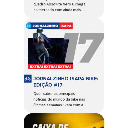
quadro Absolute Nero 6 chega
ao mercado com ainda mais
agilidade e resistência para
uso urbano e MTB recreacional
Um dos quadros de maior
sucesso do mercado de
bicicletas brasileiro chega em
nova versão: o
Absolute Nero 6, sexta geração
do quadro mais vendido da
marca nacional. Extremamente
popular para quem busca uma
base sólida para montar […]
JORNALZINHO ISAPA BIKE:
EDIÇÃO #17
Quer saber as principais
notícias do mundo da bike nas
últimas semanas? Vem com a
gente que o melhormomento
chegou! Clique aqui e leia
agora mesmo!