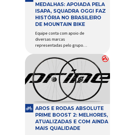
d’água exige não apenas […]
MEDALHAS: APOIADA PELA
ISAPA, SQUADRA OGGI FAZ
HISTÓRIA NO BRASILEIRO
DE MOUNTAIN BIKE
Equipe conta com apoio de
diversas marcas
representadas pelo grupo
Isapa, como Pirelli, Giro, Algoo,
Finish Lline, Park Tool, Protaper
e Zéfal Histórico. Assim pode
ser definida a participação da
Squadra Oggi no Campeonato
Brasileiro de Mountain Bike
2026, realizado em São José
dos Campos-SP entre os dias
23 e 26 de julho. Com cinco […]
AROS E RODAS ABSOLUTE
PRIME BOOST 2: MELHORES,
ATUALIZADAS E COM AINDA
MAIS QUALIDADE