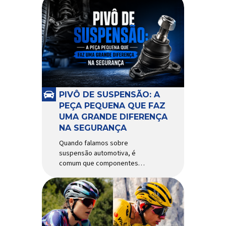
PIVÔ DE SUSPENSÃO: A
PEÇA PEQUENA QUE FAZ
UMA GRANDE DIFERENÇA
NA SEGURANÇA
Quando falamos sobre
suspensão automotiva, é
comum que componentes
como amortecedores e molas
recebam mais atenção. Porém,
existe uma peça relativamente
pequena que desempenha um
papel fundamental na
segurança e no