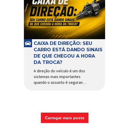
CAIXA DE DIREÇÃO: SEU
CARRO ESTÁ DANDO SINAIS
DE QUE CHEGOU A HORA
DA TROCA?
A direção do veículo é um dos
sistemas mais importantes
quando o assunto é segurança,
conforto e precisão ao dirigir.
E, dentro desse conjunto, a
caixa de direção tem papel
fundamental na resposta dos
movimentos do volante,
garantindo estabilidade e
Carregar mais posts
controle em diferentes
condições de uso. Por