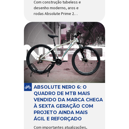
Com construção tubeless e
desenho moderno, aros e
rodas Absolute Prime 2
chegam ao mercado com
diversas melhorias No
mercado brasileiro há alguns
anos, os aros e as rodas
Absolute Prime chegaram
como uma opção para pilotos
de cross country e trail em
busca de alto desempenho e
preço realmente competitivo.
Para isso, a marca […]
ABSOLUTE NERO 6: O
QUADRO DE MTB MAIS
VENDIDO DA MARCA CHEGA
À SEXTA GERAÇÃO COM
PROJETO AINDA MAIS
ÁGIL E REFORÇADO
Com importantes atualizações,