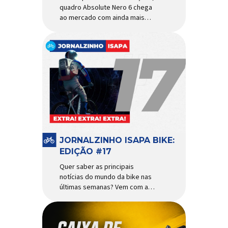
quadro Absolute Nero 6 chega
ao mercado com ainda mais
agilidade e resistência para
uso urbano e MTB recreacional
Um dos quadros de maior
sucesso do mercado de
bicicletas brasileiro chega em
nova versão: o
Absolute Nero 6, sexta geração
do quadro mais vendido da
marca nacional. Extremamente
popular para quem busca uma
base sólida para montar […]
JORNALZINHO ISAPA BIKE:
EDIÇÃO #17
Quer saber as principais
notícias do mundo da bike nas
últimas semanas? Vem com a
gente que o melhormomento
chegou! Clique aqui e leia
agora mesmo!