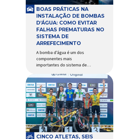
e acessórios para ciclismo
mais reconhecida no Brasil.
BOAS PRÁTICAS NA
Importada e distribuída […]
INSTALAÇÃO DE BOMBAS
D’ÁGUA: COMO EVITAR
FALHAS PREMATURAS NO
SISTEMA DE
ARREFECIMENTO
A bomba d’água é um dos
componentes mais
importantes do sistema de
arrefecimento. Sua função é
garantir a circulação contínua
do líquido de arrefecimento
entre motor, radiador e demais
componentes do sistema,
controlando a temperatura de
operação e evitando
superaquecimentos. Por
trabalhar constantemente
enquanto o motor está em
funcionamento, a bomba
CINCO ATLETAS, SEIS