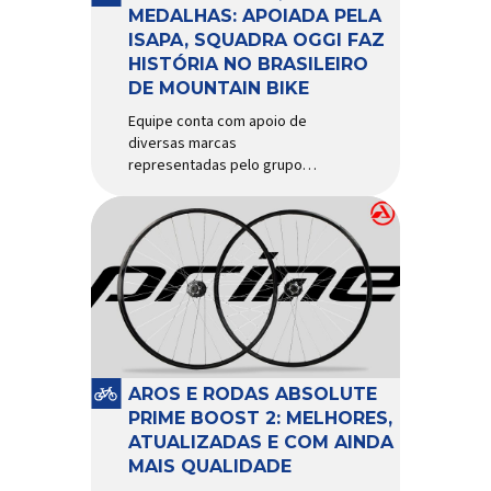
d’água exige não apenas […]
MEDALHAS: APOIADA PELA
ISAPA, SQUADRA OGGI FAZ
HISTÓRIA NO BRASILEIRO
DE MOUNTAIN BIKE
Equipe conta com apoio de
diversas marcas
representadas pelo grupo
Isapa, como Pirelli, Giro, Algoo,
Finish Lline, Park Tool, Protaper
e Zéfal Histórico. Assim pode
ser definida a participação da
Squadra Oggi no Campeonato
Brasileiro de Mountain Bike
2026, realizado em São José
dos Campos-SP entre os dias
23 e 26 de julho. Com cinco […]
AROS E RODAS ABSOLUTE
PRIME BOOST 2: MELHORES,
ATUALIZADAS E COM AINDA
MAIS QUALIDADE