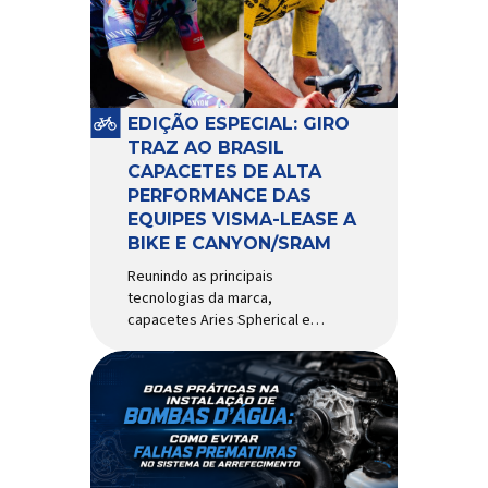
comportamento do veículo: o
pivô de suspensão.
Responsável por conectar
diferentes componentes do
sistema e permitir os
EDIÇÃO ESPECIAL: GIRO
movimentos necessários
TRAZ AO BRASIL
durante a condução, o pivô […]
CAPACETES DE ALTA
PERFORMANCE DAS
EQUIPES VISMA-LEASE A
BIKE E CANYON/SRAM
Reunindo as principais
tecnologias da marca,
capacetes Aries Spherical e
Eclipse Pro Spherical chegam
ao país com a pintura oficial
utilizada por equipes do World
Tour Patrocinadora de algumas
das principais equipes de
ciclismo do mundo, a Giro é
uma das marcas de capacetes