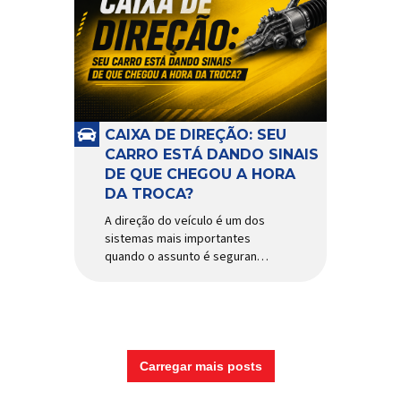
CAIXA DE DIREÇÃO: SEU
CARRO ESTÁ DANDO SINAIS
DE QUE CHEGOU A HORA
DA TROCA?
A direção do veículo é um dos
sistemas mais importantes
quando o assunto é segurança,
conforto e precisão ao dirigir.
E, dentro desse conjunto, a
caixa de direção tem papel
fundamental na resposta dos
movimentos do volante,
garantindo estabilidade e
Carregar mais posts
controle em diferentes
condições de uso. Por