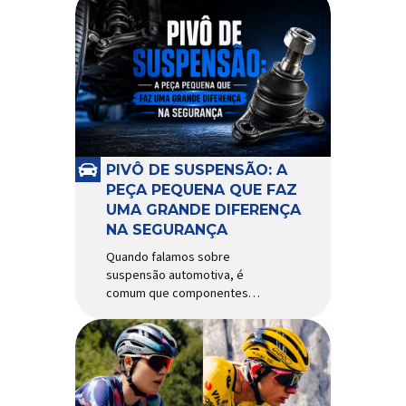
PIVÔ DE SUSPENSÃO: A
PEÇA PEQUENA QUE FAZ
UMA GRANDE DIFERENÇA
NA SEGURANÇA
Quando falamos sobre
suspensão automotiva, é
comum que componentes
como amortecedores e molas
recebam mais atenção. Porém,
existe uma peça relativamente
pequena que desempenha um
papel fundamental na
segurança e no