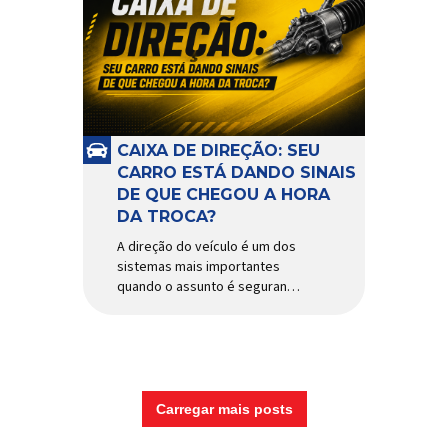
CAIXA DE DIREÇÃO: SEU
CARRO ESTÁ DANDO SINAIS
DE QUE CHEGOU A HORA
DA TROCA?
A direção do veículo é um dos
sistemas mais importantes
quando o assunto é segurança,
conforto e precisão ao dirigir.
E, dentro desse conjunto, a
caixa de direção tem papel
fundamental na resposta dos
movimentos do volante,
garantindo estabilidade e
Carregar mais posts
controle em diferentes
condições de uso. Por