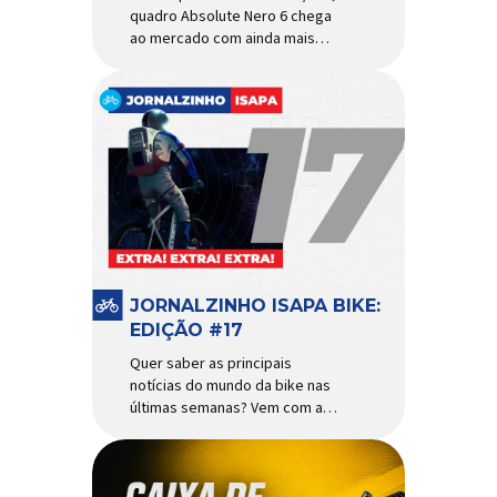
quadro Absolute Nero 6 chega
ao mercado com ainda mais
agilidade e resistência para
uso urbano e MTB recreacional
Um dos quadros de maior
sucesso do mercado de
bicicletas brasileiro chega em
nova versão: o
Absolute Nero 6, sexta geração
do quadro mais vendido da
marca nacional. Extremamente
popular para quem busca uma
base sólida para montar […]
JORNALZINHO ISAPA BIKE:
EDIÇÃO #17
Quer saber as principais
notícias do mundo da bike nas
últimas semanas? Vem com a
gente que o melhormomento
chegou! Clique aqui e leia
agora mesmo!