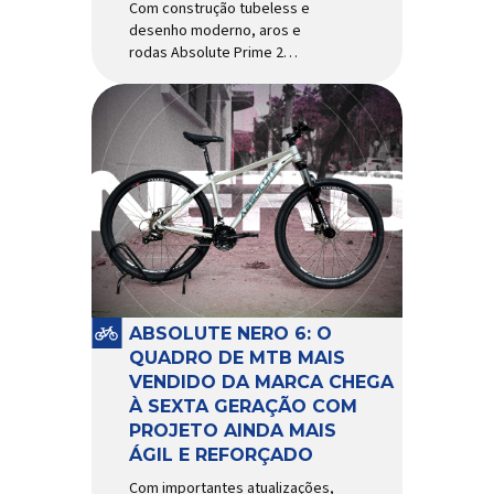
Com construção tubeless e
desenho moderno, aros e
rodas Absolute Prime 2
chegam ao mercado com
diversas melhorias No
mercado brasileiro há alguns
anos, os aros e as rodas
Absolute Prime chegaram
como uma opção para pilotos
de cross country e trail em
busca de alto desempenho e
preço realmente competitivo.
Para isso, a marca […]
ABSOLUTE NERO 6: O
QUADRO DE MTB MAIS
VENDIDO DA MARCA CHEGA
À SEXTA GERAÇÃO COM
PROJETO AINDA MAIS
ÁGIL E REFORÇADO
Com importantes atualizações,