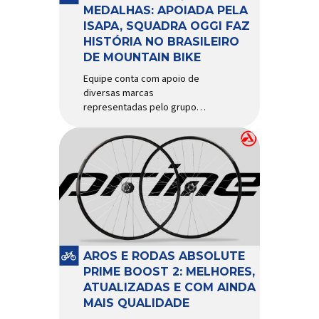
d’água exige não apenas […]
MEDALHAS: APOIADA PELA
ISAPA, SQUADRA OGGI FAZ
HISTÓRIA NO BRASILEIRO
DE MOUNTAIN BIKE
Equipe conta com apoio de
diversas marcas
representadas pelo grupo
Isapa, como Pirelli, Giro, Algoo,
Finish Lline, Park Tool, Protaper
e Zéfal Histórico. Assim pode
ser definida a participação da
Squadra Oggi no Campeonato
Brasileiro de Mountain Bike
2026, realizado em São José
dos Campos-SP entre os dias
23 e 26 de julho. Com cinco […]
AROS E RODAS ABSOLUTE
PRIME BOOST 2: MELHORES,
ATUALIZADAS E COM AINDA
MAIS QUALIDADE