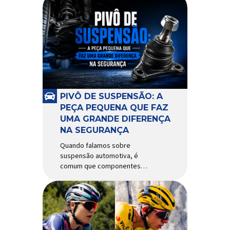
PIVÔ DE SUSPENSÃO: A
PEÇA PEQUENA QUE FAZ
UMA GRANDE DIFERENÇA
NA SEGURANÇA
Quando falamos sobre
suspensão automotiva, é
comum que componentes
como amortecedores e molas
recebam mais atenção. Porém,
existe uma peça relativamente
pequena que desempenha um
papel fundamental na
segurança e no