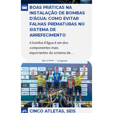
e acessórios para ciclismo
mais reconhecida no Brasil.
BOAS PRÁTICAS NA
Importada e distribuída […]
INSTALAÇÃO DE BOMBAS
D’ÁGUA: COMO EVITAR
FALHAS PREMATURAS NO
SISTEMA DE
ARREFECIMENTO
A bomba d’água é um dos
componentes mais
importantes do sistema de
arrefecimento. Sua função é
garantir a circulação contínua
do líquido de arrefecimento
entre motor, radiador e demais
componentes do sistema,
controlando a temperatura de
operação e evitando
superaquecimentos. Por
trabalhar constantemente
enquanto o motor está em
funcionamento, a bomba
CINCO ATLETAS, SEIS