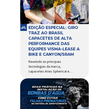
comportamento do veículo: o
pivô de suspensão.
Responsável por conectar
diferentes componentes do
sistema e permitir os
EDIÇÃO ESPECIAL: GIRO
movimentos necessários
TRAZ AO BRASIL
durante a condução, o pivô […]
CAPACETES DE ALTA
PERFORMANCE DAS
EQUIPES VISMA-LEASE A
BIKE E CANYON/SRAM
Reunindo as principais
tecnologias da marca,
capacetes Aries Spherical e
Eclipse Pro Spherical chegam
ao país com a pintura oficial
utilizada por equipes do World
Tour Patrocinadora de algumas
das principais equipes de
ciclismo do mundo, a Giro é
uma das marcas de capacetes