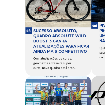
PI
PE
SUCESSO ABSOLUTO,
UM
QUADRO ABSOLUTE WILD
NA
BOOST 3 GANHA
ATUALIZAÇÕES PARA FICAR
Qua
AINDA MAIS COMPETITIVO
sus
com
Com atualizações de cores,
com
geometria e traseira super
rec
curta, novo quadro está pronto
exi
para bater de frente com
peq
modelos muito mais caros e
pap
avançados Apresentado há
seg
alguns anos, o quadro Wild
com
Boost se transformou em um
piv
dos modelos aro 29” de maior
Res
sucesso da Absolute. Indicado
dif