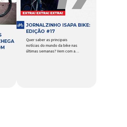
funcionamento, a bomba
d’água exige não apenas […]
JORNALZINHO ISAPA BIKE:
EDIÇÃO #17
S
Quer saber as principais
CHEGA
notícias do mundo da bike nas
OM
últimas semanas? Vem com a
gente que o melhormomento
chegou! Clique aqui e leia
agora mesmo!