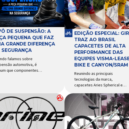
VÔ DE SUSPENSÃO: A
EDIÇÃO ESPECIAL: GI
ÇA PEQUENA QUE FAZ
TRAZ AO BRASIL
A GRANDE DIFERENÇA
CAPACETES DE ALTA
 SEGURANÇA
PERFORMANCE DAS
EQUIPES VISMA-LEASE
ndo falamos sobre
pensão automotiva, é
BIKE E CANYON/SRAM
um que componentes
Reunindo as principais
o amortecedores e molas
tecnologias da marca,
ebam mais atenção. Porém,
capacetes Aries Spherical e
ste uma peça relativamente
Eclipse Pro Spherical chegam
uena que desempenha um
ao país com a pintura oficial
el fundamental na
utilizada por equipes do World
urança e no
Tour Patrocinadora de algumas
portamento do veículo: o
das principais equipes de
ô de suspensão.
ciclismo do mundo, a Giro é
ponsável por conectar
uma das marcas de capacetes
erentes componentes do