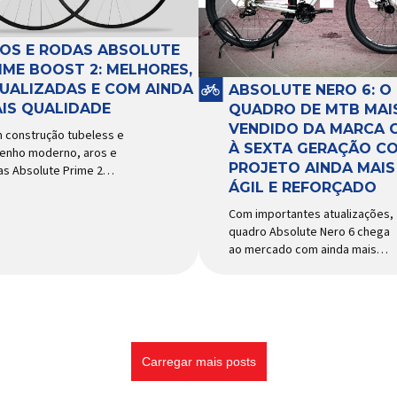
e acessórios para ciclismo
tema e permitir os
mais reconhecida no Brasil.
imentos necessários
Importada e distribuída […]
ante a condução, o pivô […]
OS E RODAS ABSOLUTE
IME BOOST 2: MELHORES,
UALIZADAS E COM AINDA
ABSOLUTE NERO 6: O
IS QUALIDADE
QUADRO DE MTB MAI
VENDIDO DA MARCA 
 construção tubeless e
À SEXTA GERAÇÃO C
enho moderno, aros e
PROJETO AINDA MAIS
as Absolute Prime 2
ÁGIL E REFORÇADO
gam ao mercado com
ersas melhorias No
Com importantes atualizações,
cado brasileiro há alguns
quadro Absolute Nero 6 chega
s, os aros e as rodas
ao mercado com ainda mais
olute Prime chegaram
agilidade e resistência para
o uma opção para pilotos
uso urbano e MTB recreacional
ross country e trail em
Um dos quadros de maior
ca de alto desempenho e
sucesso do mercado de
ço realmente competitivo.
bicicletas brasileiro chega em
 isso, a marca […]
nova versão: o
Carregar mais posts
Absolute Nero 6, sexta geração
do quadro mais vendido da