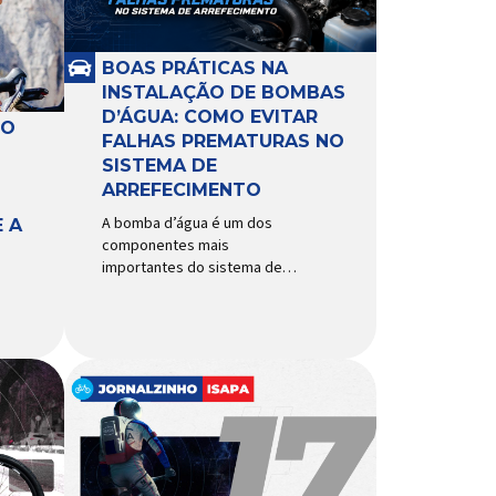
BOAS PRÁTICAS NA
INSTALAÇÃO DE BOMBAS
D’ÁGUA: COMO EVITAR
RO
FALHAS PREMATURAS NO
SISTEMA DE
ARREFECIMENTO
A bomba d’água é um dos
 A
componentes mais
importantes do sistema de
arrefecimento. Sua função é
garantir a circulação contínua
do líquido de arrefecimento
entre motor, radiador e demais
componentes do sistema,
controlando a temperatura de
operação e evitando
superaquecimentos. Por
trabalhar constantemente
enquanto o motor está em