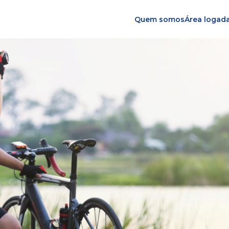
Quem somos
Área logad