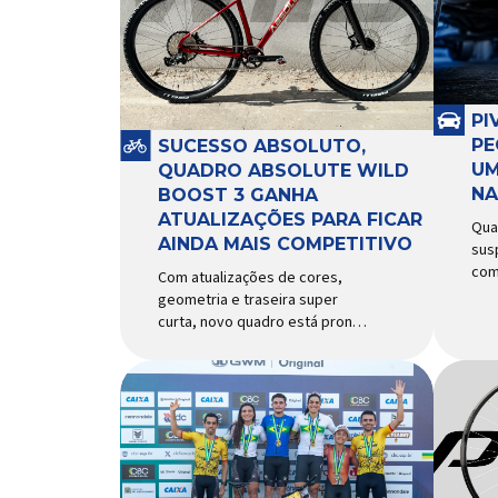
PI
PE
SUCESSO ABSOLUTO,
UM
QUADRO ABSOLUTE WILD
NA
BOOST 3 GANHA
ATUALIZAÇÕES PARA FICAR
Qua
AINDA MAIS COMPETITIVO
sus
com
Com atualizações de cores,
com
geometria e traseira super
rec
curta, novo quadro está pronto
exi
para bater de frente com
peq
modelos muito mais caros e
pap
avançados Apresentado há
seg
alguns anos, o quadro Wild
com
Boost se transformou em um
piv
dos modelos aro 29” de maior
Res
sucesso da Absolute. Indicado
dif