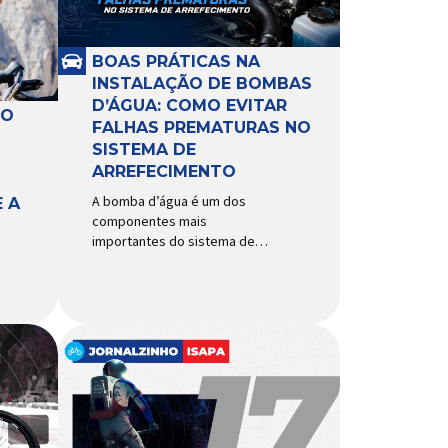
BOAS PRÁTICAS NA
INSTALAÇÃO DE BOMBAS
D’ÁGUA: COMO EVITAR
RO
FALHAS PREMATURAS NO
SISTEMA DE
ARREFECIMENTO
A bomba d’água é um dos
 A
componentes mais
importantes do sistema de
arrefecimento. Sua função é
garantir a circulação contínua
do líquido de arrefecimento
entre motor, radiador e demais
componentes do sistema,
controlando a temperatura de
operação e evitando
superaquecimentos. Por
trabalhar constantemente
enquanto o motor está em