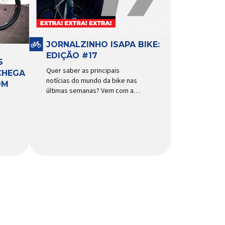
funcionamento, a bomba
d’água exige não apenas […]
JORNALZINHO ISAPA BIKE:
EDIÇÃO #17
S
Quer saber as principais
CHEGA
notícias do mundo da bike nas
OM
últimas semanas? Vem com a
gente que o melhormomento
chegou! Clique aqui e leia
agora mesmo!