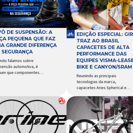
VÔ DE SUSPENSÃO: A
EDIÇÃO ESPECIAL: GI
ÇA PEQUENA QUE FAZ
TRAZ AO BRASIL
A GRANDE DIFERENÇA
CAPACETES DE ALTA
 SEGURANÇA
PERFORMANCE DAS
EQUIPES VISMA-LEASE
ndo falamos sobre
pensão automotiva, é
BIKE E CANYON/SRAM
um que componentes
Reunindo as principais
o amortecedores e molas
tecnologias da marca,
ebam mais atenção. Porém,
capacetes Aries Spherical e
ste uma peça relativamente
Eclipse Pro Spherical chegam
uena que desempenha um
ao país com a pintura oficial
el fundamental na
utilizada por equipes do World
urança e no
Tour Patrocinadora de algumas
portamento do veículo: o
das principais equipes de
ô de suspensão.
ciclismo do mundo, a Giro é
ponsável por conectar
uma das marcas de capacetes
erentes componentes do