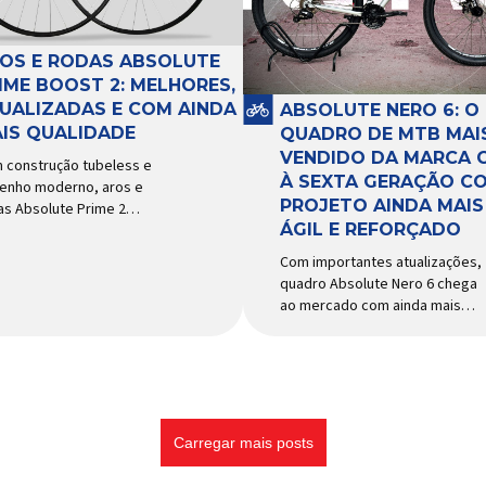
e acessórios para ciclismo
tema e permitir os
mais reconhecida no Brasil.
imentos necessários
Importada e distribuída […]
ante a condução, o pivô […]
OS E RODAS ABSOLUTE
IME BOOST 2: MELHORES,
UALIZADAS E COM AINDA
ABSOLUTE NERO 6: O
IS QUALIDADE
QUADRO DE MTB MAI
VENDIDO DA MARCA 
 construção tubeless e
À SEXTA GERAÇÃO C
enho moderno, aros e
PROJETO AINDA MAIS
as Absolute Prime 2
ÁGIL E REFORÇADO
gam ao mercado com
ersas melhorias No
Com importantes atualizações,
cado brasileiro há alguns
quadro Absolute Nero 6 chega
s, os aros e as rodas
ao mercado com ainda mais
olute Prime chegaram
agilidade e resistência para
o uma opção para pilotos
uso urbano e MTB recreacional
ross country e trail em
Um dos quadros de maior
ca de alto desempenho e
sucesso do mercado de
ço realmente competitivo.
bicicletas brasileiro chega em
 isso, a marca […]
nova versão: o
Carregar mais posts
Absolute Nero 6, sexta geração
do quadro mais vendido da