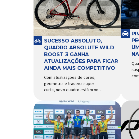
PI
PE
SUCESSO ABSOLUTO,
UM
QUADRO ABSOLUTE WILD
NA
BOOST 3 GANHA
ATUALIZAÇÕES PARA FICAR
Qua
AINDA MAIS COMPETITIVO
sus
com
Com atualizações de cores,
com
geometria e traseira super
rec
curta, novo quadro está pronto
exi
para bater de frente com
peq
modelos muito mais caros e
pap
avançados Apresentado há
seg
alguns anos, o quadro Wild
com
Boost se transformou em um
piv
dos modelos aro 29” de maior
Res
sucesso da Absolute. Indicado
dif