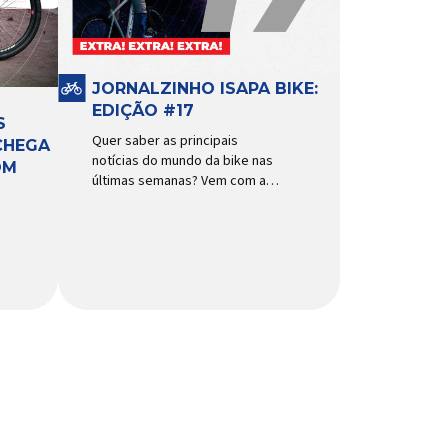
funcionamento, a bomba
d’água exige não apenas […]
JORNALZINHO ISAPA BIKE:
EDIÇÃO #17
S
Quer saber as principais
CHEGA
notícias do mundo da bike nas
OM
últimas semanas? Vem com a
gente que o melhormomento
chegou! Clique aqui e leia
agora mesmo!