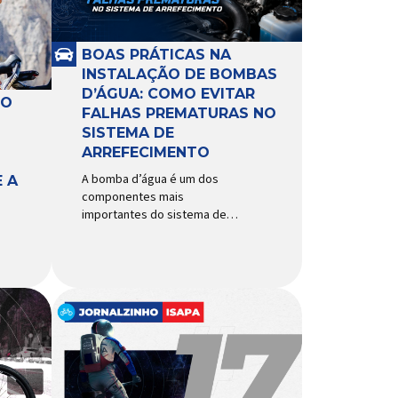
BOAS PRÁTICAS NA
INSTALAÇÃO DE BOMBAS
D’ÁGUA: COMO EVITAR
RO
FALHAS PREMATURAS NO
SISTEMA DE
ARREFECIMENTO
A bomba d’água é um dos
 A
componentes mais
importantes do sistema de
arrefecimento. Sua função é
garantir a circulação contínua
do líquido de arrefecimento
entre motor, radiador e demais
componentes do sistema,
controlando a temperatura de
operação e evitando
superaquecimentos. Por
trabalhar constantemente
enquanto o motor está em