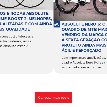
e acessórios para ciclismo
tema e permitir os
mais reconhecida no Brasil.
imentos necessários
Importada e distribuída […]
ante a condução, o pivô […]
OS E RODAS ABSOLUTE
IME BOOST 2: MELHORES,
UALIZADAS E COM AINDA
ABSOLUTE NERO 6: O
IS QUALIDADE
QUADRO DE MTB MAI
VENDIDO DA MARCA 
 construção tubeless e
À SEXTA GERAÇÃO C
enho moderno, aros e
PROJETO AINDA MAIS
as Absolute Prime 2
ÁGIL E REFORÇADO
gam ao mercado com
ersas melhorias No
Com importantes atualizações,
cado brasileiro há alguns
quadro Absolute Nero 6 chega
s, os aros e as rodas
ao mercado com ainda mais
olute Prime chegaram
agilidade e resistência para
o uma opção para pilotos
uso urbano e MTB recreacional
ross country e trail em
Um dos quadros de maior
ca de alto desempenho e
sucesso do mercado de
ço realmente competitivo.
bicicletas brasileiro chega em
 isso, a marca […]
nova versão: o
Carregar mais posts
Absolute Nero 6, sexta geração
do quadro mais vendido da