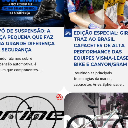
VÔ DE SUSPENSÃO: A
EDIÇÃO ESPECIAL: GI
ÇA PEQUENA QUE FAZ
TRAZ AO BRASIL
A GRANDE DIFERENÇA
CAPACETES DE ALTA
 SEGURANÇA
PERFORMANCE DAS
EQUIPES VISMA-LEASE
ndo falamos sobre
pensão automotiva, é
BIKE E CANYON/SRAM
um que componentes
Reunindo as principais
o amortecedores e molas
tecnologias da marca,
ebam mais atenção. Porém,
capacetes Aries Spherical e
ste uma peça relativamente
Eclipse Pro Spherical chegam
uena que desempenha um
ao país com a pintura oficial
el fundamental na
utilizada por equipes do World
urança e no
Tour Patrocinadora de algumas
portamento do veículo: o
das principais equipes de
ô de suspensão.
ciclismo do mundo, a Giro é
ponsável por conectar
uma das marcas de capacetes
erentes componentes do