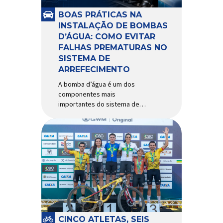
e acessórios para ciclismo
mais reconhecida no Brasil.
BOAS PRÁTICAS NA
Importada e distribuída […]
INSTALAÇÃO DE BOMBAS
D’ÁGUA: COMO EVITAR
FALHAS PREMATURAS NO
SISTEMA DE
ARREFECIMENTO
A bomba d’água é um dos
componentes mais
importantes do sistema de
arrefecimento. Sua função é
garantir a circulação contínua
do líquido de arrefecimento
entre motor, radiador e demais
componentes do sistema,
controlando a temperatura de
operação e evitando
superaquecimentos. Por
trabalhar constantemente
enquanto o motor está em
funcionamento, a bomba
CINCO ATLETAS, SEIS