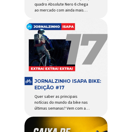
quadro Absolute Nero 6 chega
ao mercado com ainda mais
agilidade e resistência para
uso urbano e MTB recreacional
Um dos quadros de maior
sucesso do mercado de
bicicletas brasileiro chega em
nova versão: o
Absolute Nero 6, sexta geração
do quadro mais vendido da
marca nacional. Extremamente
popular para quem busca uma
base sólida para montar […]
JORNALZINHO ISAPA BIKE:
EDIÇÃO #17
Quer saber as principais
notícias do mundo da bike nas
últimas semanas? Vem com a
gente que o melhormomento
chegou! Clique aqui e leia
agora mesmo!