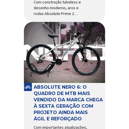
Com construção tubeless e
desenho moderno, aros e
rodas Absolute Prime 2
chegam ao mercado com
diversas melhorias No
mercado brasileiro há alguns
anos, os aros e as rodas
Absolute Prime chegaram
como uma opção para pilotos
de cross country e trail em
busca de alto desempenho e
preço realmente competitivo.
Para isso, a marca […]
ABSOLUTE NERO 6: O
QUADRO DE MTB MAIS
VENDIDO DA MARCA CHEGA
À SEXTA GERAÇÃO COM
PROJETO AINDA MAIS
ÁGIL E REFORÇADO
Com importantes atualizações,