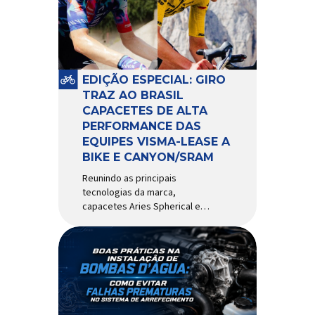
comportamento do veículo: o
pivô de suspensão.
Responsável por conectar
diferentes componentes do
sistema e permitir os
EDIÇÃO ESPECIAL: GIRO
movimentos necessários
TRAZ AO BRASIL
durante a condução, o pivô […]
CAPACETES DE ALTA
PERFORMANCE DAS
EQUIPES VISMA-LEASE A
BIKE E CANYON/SRAM
Reunindo as principais
tecnologias da marca,
capacetes Aries Spherical e
Eclipse Pro Spherical chegam
ao país com a pintura oficial
utilizada por equipes do World
Tour Patrocinadora de algumas
das principais equipes de
ciclismo do mundo, a Giro é
uma das marcas de capacetes