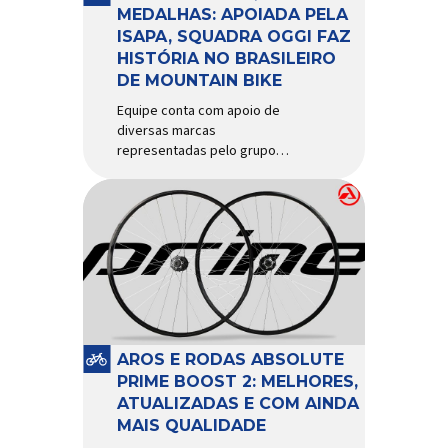
d’água exige não apenas […]
MEDALHAS: APOIADA PELA
ISAPA, SQUADRA OGGI FAZ
HISTÓRIA NO BRASILEIRO
DE MOUNTAIN BIKE
Equipe conta com apoio de
diversas marcas
representadas pelo grupo
Isapa, como Pirelli, Giro, Algoo,
Finish Lline, Park Tool, Protaper
e Zéfal Histórico. Assim pode
ser definida a participação da
Squadra Oggi no Campeonato
Brasileiro de Mountain Bike
2026, realizado em São José
dos Campos-SP entre os dias
23 e 26 de julho. Com cinco […]
AROS E RODAS ABSOLUTE
PRIME BOOST 2: MELHORES,
ATUALIZADAS E COM AINDA
MAIS QUALIDADE