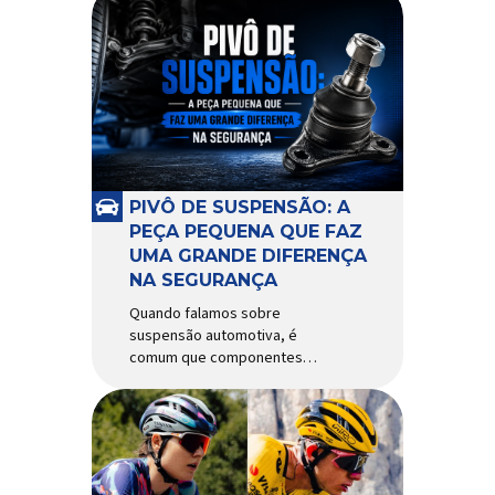
PIVÔ DE SUSPENSÃO: A
PEÇA PEQUENA QUE FAZ
UMA GRANDE DIFERENÇA
NA SEGURANÇA
Quando falamos sobre
suspensão automotiva, é
comum que componentes
como amortecedores e molas
recebam mais atenção. Porém,
existe uma peça relativamente
pequena que desempenha um
papel fundamental na
segurança e no