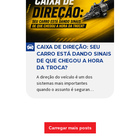
CAIXA DE DIREÇÃO: SEU
CARRO ESTÁ DANDO SINAIS
DE QUE CHEGOU A HORA
DA TROCA?
A direção do veículo é um dos
sistemas mais importantes
quando o assunto é segurança,
conforto e precisão ao dirigir.
E, dentro desse conjunto, a
caixa de direção tem papel
fundamental na resposta dos
movimentos do volante,
garantindo estabilidade e
Carregar mais posts
controle em diferentes
condições de uso. Por