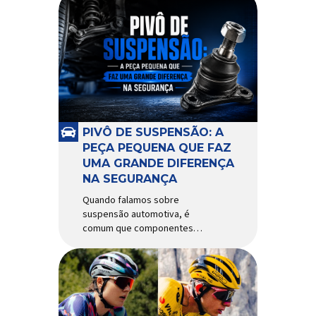
PIVÔ DE SUSPENSÃO: A
PEÇA PEQUENA QUE FAZ
UMA GRANDE DIFERENÇA
NA SEGURANÇA
Quando falamos sobre
suspensão automotiva, é
comum que componentes
como amortecedores e molas
recebam mais atenção. Porém,
existe uma peça relativamente
pequena que desempenha um
papel fundamental na
segurança e no