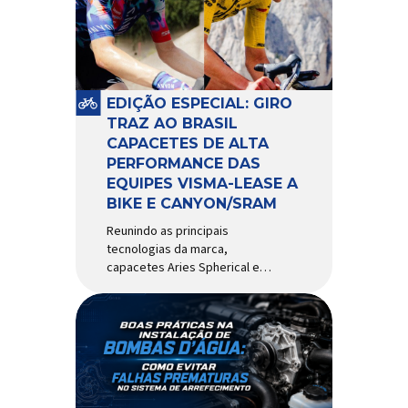
comportamento do veículo: o
pivô de suspensão.
Responsável por conectar
diferentes componentes do
sistema e permitir os
EDIÇÃO ESPECIAL: GIRO
movimentos necessários
TRAZ AO BRASIL
durante a condução, o pivô […]
CAPACETES DE ALTA
PERFORMANCE DAS
EQUIPES VISMA-LEASE A
BIKE E CANYON/SRAM
Reunindo as principais
tecnologias da marca,
capacetes Aries Spherical e
Eclipse Pro Spherical chegam
ao país com a pintura oficial
utilizada por equipes do World
Tour Patrocinadora de algumas
das principais equipes de
ciclismo do mundo, a Giro é
uma das marcas de capacetes