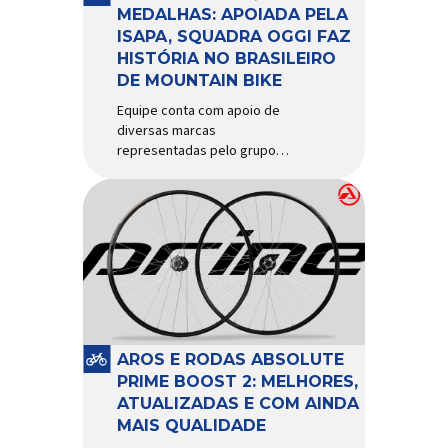
d’água exige não apenas […]
MEDALHAS: APOIADA PELA
ISAPA, SQUADRA OGGI FAZ
HISTÓRIA NO BRASILEIRO
DE MOUNTAIN BIKE
Equipe conta com apoio de
diversas marcas
representadas pelo grupo
Isapa, como Pirelli, Giro, Algoo,
Finish Lline, Park Tool, Protaper
e Zéfal Histórico. Assim pode
ser definida a participação da
Squadra Oggi no Campeonato
Brasileiro de Mountain Bike
2026, realizado em São José
dos Campos-SP entre os dias
23 e 26 de julho. Com cinco […]
AROS E RODAS ABSOLUTE
PRIME BOOST 2: MELHORES,
ATUALIZADAS E COM AINDA
MAIS QUALIDADE