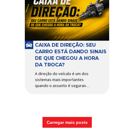
CAIXA DE DIREÇÃO: SEU
CARRO ESTÁ DANDO SINAIS
DE QUE CHEGOU A HORA
DA TROCA?
A direção do veículo é um dos
sistemas mais importantes
quando o assunto é segurança,
conforto e precisão ao dirigir.
E, dentro desse conjunto, a
caixa de direção tem papel
fundamental na resposta dos
movimentos do volante,
garantindo estabilidade e
Carregar mais posts
controle em diferentes
condições de uso. Por