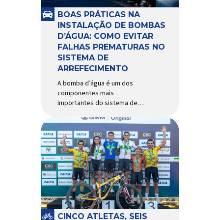
e acessórios para ciclismo
mais reconhecida no Brasil.
BOAS PRÁTICAS NA
Importada e distribuída […]
INSTALAÇÃO DE BOMBAS
D’ÁGUA: COMO EVITAR
FALHAS PREMATURAS NO
SISTEMA DE
ARREFECIMENTO
A bomba d’água é um dos
componentes mais
importantes do sistema de
arrefecimento. Sua função é
garantir a circulação contínua
do líquido de arrefecimento
entre motor, radiador e demais
componentes do sistema,
controlando a temperatura de
operação e evitando
superaquecimentos. Por
trabalhar constantemente
enquanto o motor está em
funcionamento, a bomba
CINCO ATLETAS, SEIS