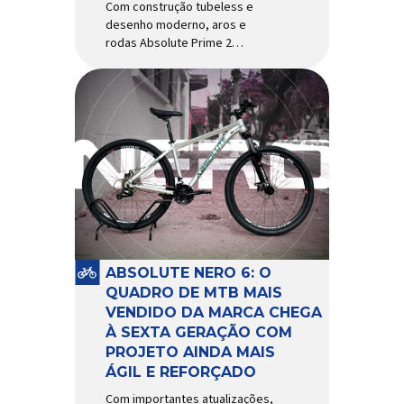
Com construção tubeless e
desenho moderno, aros e
rodas Absolute Prime 2
chegam ao mercado com
diversas melhorias No
mercado brasileiro há alguns
anos, os aros e as rodas
Absolute Prime chegaram
como uma opção para pilotos
de cross country e trail em
busca de alto desempenho e
preço realmente competitivo.
Para isso, a marca […]
ABSOLUTE NERO 6: O
QUADRO DE MTB MAIS
VENDIDO DA MARCA CHEGA
À SEXTA GERAÇÃO COM
PROJETO AINDA MAIS
ÁGIL E REFORÇADO
Com importantes atualizações,