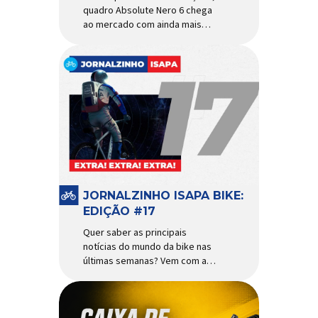
quadro Absolute Nero 6 chega
ao mercado com ainda mais
agilidade e resistência para
uso urbano e MTB recreacional
Um dos quadros de maior
sucesso do mercado de
bicicletas brasileiro chega em
nova versão: o
Absolute Nero 6, sexta geração
do quadro mais vendido da
marca nacional. Extremamente
popular para quem busca uma
base sólida para montar […]
JORNALZINHO ISAPA BIKE:
EDIÇÃO #17
Quer saber as principais
notícias do mundo da bike nas
últimas semanas? Vem com a
gente que o melhormomento
chegou! Clique aqui e leia
agora mesmo!