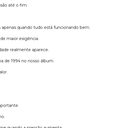
são até o fim.
a apenas quando tudo está funcionando bem.
de maior exigência.
dade realmente aparece.
pa de 1994 no nosso álbum.
lor.
mportante.
ho.
me quando a pressão aumenta.