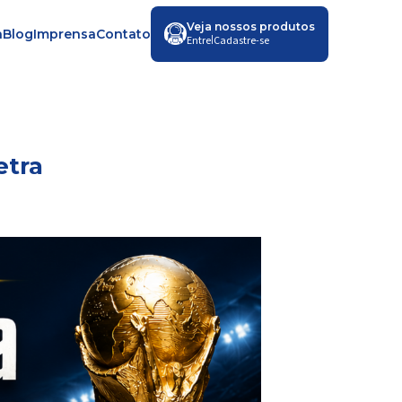
Veja nossos produtos
a
Blog
Imprensa
Contato
|
Entre
Cadastre-se
Tetra