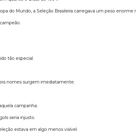
pa do Mundo, a Seleção Brasileira carregava um peso enorme n
l campeão.
ido tão especial.
dois nomes surgem imediatamente.
daquela campanha.
ls seria injusto.
seleção estava em algo menos visível.