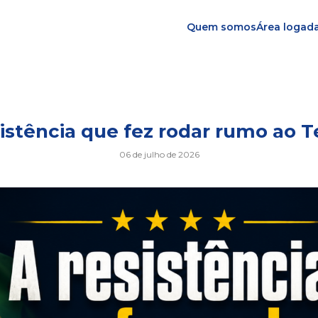
Quem somos
Área logad
a
sistência que fez rodar rumo ao 
06 de julho de 2026