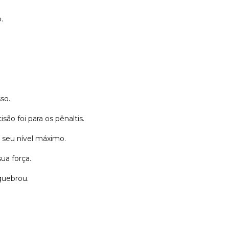
.
sso.
são foi para os pênaltis.
 seu nível máximo.
sua força.
quebrou.