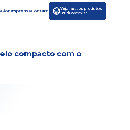
Veja nossos produtos
a
Blog
Imprensa
Contato
|
Entre
Cadastre-se
delo compacto com o