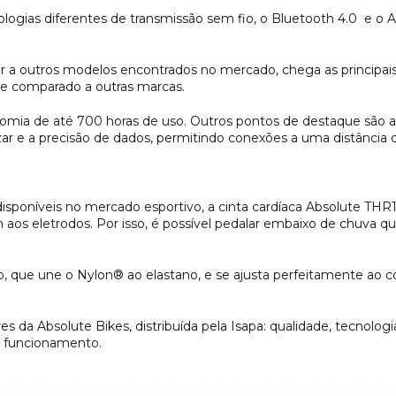
logias diferentes de transmissão sem fio, o Bluetooth 4.0 e o 
r a outros modelos encontrados no mercado, chega as principais
 se comparado a outras marcas.
omia de até 700 horas de uso. Outros pontos de destaque são a
zar e a precisão de dados, permitindo conexões a uma distância 
isponíveis no mercado esportivo, a cinta cardíaca Absolute THR10
os eletrodos. Por isso, é possível pedalar embaixo de chuva qu
o, que une o Nylon® ao elastano, e se ajusta perfeitamente ao c
s da Absolute Bikes, distribuída pela Isapa: qualidade, tecnologia
u funcionamento.