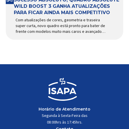
WILD BOOST 3 GANHA ATUALIZAÇÕES
PARA FICAR AINDA MAIS COMPETITIVO
Com atualizações de cores, geometria e traseira
super curta, novo quadro está pronto para bater de
frente com modelos muito mais caros e avançados
Apresentado há alguns anos, o quadro Wild Boost
se transformou em um dos modelos aro 29” de
maior sucesso da Absolute. Indicado para mountain
bike cross-country, trail leve e até uso […]
Horário de Atendimento
Segunda à Sexta-Feira das
08:00hrs às 17:45hrs.