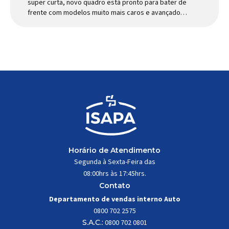
super curta, novo quadro está pronto para bater de
frente com modelos muito mais caros e avançados
Apresentado há alguns anos, o quadro Wild Boost
se transformou em um dos modelos aro 29” de
maior sucesso da Absolute. Indicado para mountain
bike cross-country, trail leve e até uso […]
Horário de Atendimento
Segunda à Sexta-Feira das
08:00hrs às 17:45hrs.
Contato
Departamento de vendas interno Auto
0800 702 2575
S.A.C.:
0800 702 0801