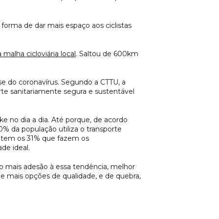
forma de dar mais espaço aos ciclistas
malha cicloviária local
. Saltou de 600km
rise do coronavírus. Segundo a CTTU, a
orte sanitariamente segura e sustentável
ke no dia a dia. Até porque, de acordo
% da população utiliza o transporte
da tem os 31% que fazem os
de ideal.
nto mais adesão à essa tendência, melhor
e mais opções de qualidade, e de quebra,