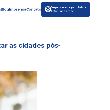
Veja nossos produtos
a
Blog
Imprensa
Contato
|
Entre
Cadastre-se
ar as cidades pós-