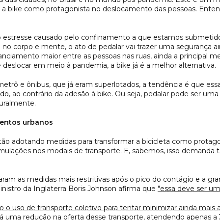
 a bike como protagonista no deslocamento das pessoas. Enten
 o estresse causado pelo confinamento a que estamos submetidos 
 no corpo e mente, o ato de pedalar vai trazer uma segurança ai
nciamento maior entre as pessoas nas ruas, ainda a principal m
 deslocar em meio à pandemia, a bike já é a melhor alternativa.
metrô e ônibus, que já eram superlotados, a tendência é que es
do, ao contrário da adesão à bike. Ou seja, pedalar pode ser um
turalmente.
entos urbanos
stão adotando medidas para transformar a bicicleta como protag
eformulações nos modais de transporte. E, sabemos, isso demanda
xaram as medidas mais restritivas após o pico do contágio e a gr
inistro da Inglaterra Boris Johnson afirma que
"essa deve ser um
o o uso de transporte coletivo para tentar minimizar ainda mais 
rá uma redução na oferta desse transporte, atendendo apenas