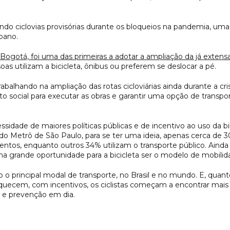
do ciclovias provisórias durante os bloqueios na pandemia, uma 
bano.
Bogotá, foi uma das primeiras a adotar a ampliação da já extensa 
as utilizam a bicicleta, ônibus ou preferem se deslocar a pé.
 trabalhando na ampliação das rotas cicloviárias ainda durante a c
to social para executar as obras e garantir uma opção de transp
idade de maiores políticas públicas e de incentivo ao uso da bi
Metrô de São Paulo, para se ter uma ideia, apenas cerca de 30
entos, enquanto outros 34% utilizam o transporte público. Ain
 grande oportunidade para a bicicleta ser o modelo de mobilida
o o principal modal de transporte, no Brasil e no mundo. E, qua
quecem, com incentivos, os ciclistas começam a encontrar mais 
 e prevenção em dia.