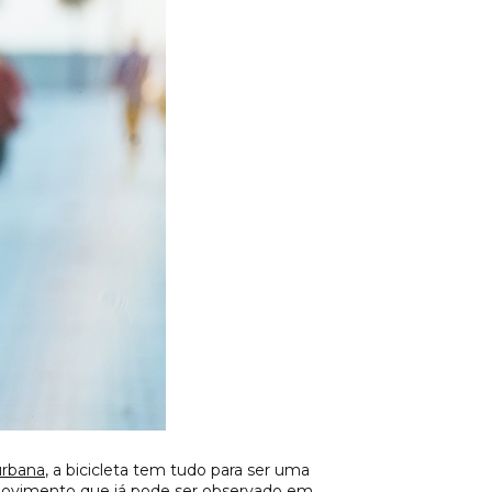
urbana
, a bicicleta tem tudo para ser uma
 movimento que já pode ser observado em