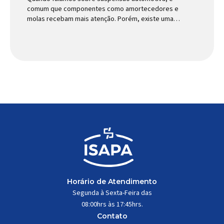
comum que componentes como amortecedores e
molas recebam mais atenção. Porém, existe uma
peça relativamente pequena que desempenha um
papel fundamental na segurança e no
comportamento do veículo: o pivô de suspensão.
Responsável por conectar diferentes componentes
do sistema e permitir os movimentos necessários
durante a condução, o pivô […]
Horário de Atendimento
Segunda à Sexta-Feira das
08:00hrs às 17:45hrs.
Contato