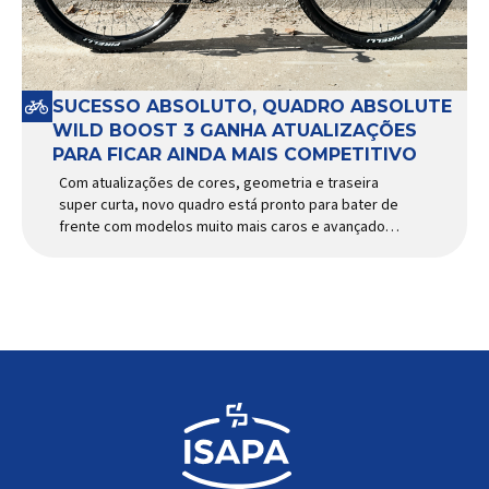
SUCESSO ABSOLUTO, QUADRO ABSOLUTE
WILD BOOST 3 GANHA ATUALIZAÇÕES
PARA FICAR AINDA MAIS COMPETITIVO
Com atualizações de cores, geometria e traseira
super curta, novo quadro está pronto para bater de
frente com modelos muito mais caros e avançados
Apresentado há alguns anos, o quadro Wild Boost
se transformou em um dos modelos aro 29” de
maior sucesso da Absolute. Indicado para mountain
bike cross-country, trail leve e até uso […]