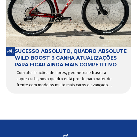
SUCESSO ABSOLUTO, QUADRO ABSOLUTE
WILD BOOST 3 GANHA ATUALIZAÇÕES
PARA FICAR AINDA MAIS COMPETITIVO
Com atualizações de cores, geometria e traseira
super curta, novo quadro está pronto para bater de
frente com modelos muito mais caros e avançados
Apresentado há alguns anos, o quadro Wild Boost
se transformou em um dos modelos aro 29” de
maior sucesso da Absolute. Indicado para mountain
bike cross-country, trail leve e até uso […]