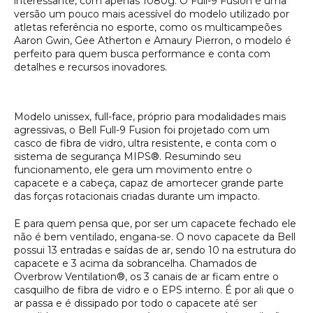
interessante, com apenas 1080g. O Full-9 Fusion é uma
versão um pouco mais acessível do modelo utilizado por
atletas referência no esporte, como os multicampeões
Aaron Gwin, Gee Atherton e Amaury Pierron, o modelo é
perfeito para quem busca performance e conta com
detalhes e recursos inovadores.
Modelo unissex,
full-face
, próprio para modalidades mais
agressivas, o Bell Full-9 Fusion foi projetado com um
casco de fibra de vidro, ultra resistente, e conta com o
sistema de segurança MIPS®. Resumindo seu
funcionamento, ele gera um movimento entre o
capacete e a cabeça, capaz de amortecer grande parte
das forças rotacionais criadas durante um impacto.
E para quem pensa que, por ser um capacete fechado ele
não é bem ventilado, engana-se. O novo capacete da Bell
possui 13 entradas e saídas de ar, sendo 10 na estrutura do
capacete e 3 acima da sobrancelha. Chamados de
Overbrow Ventilation®, os 3 canais de ar ficam entre o
casquilho de fibra de vidro e o EPS interno. É por ali que o
ar passa e é dissipado por todo o capacete até ser