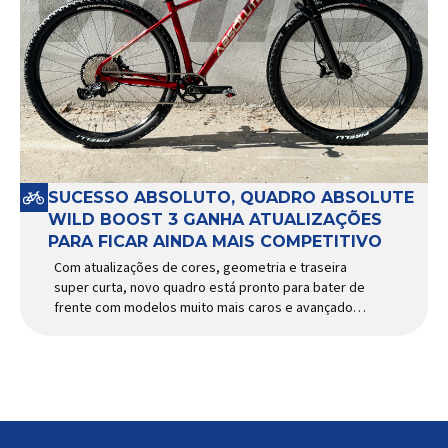
SUCESSO ABSOLUTO, QUADRO ABSOLUTE
WILD BOOST 3 GANHA ATUALIZAÇÕES
PARA FICAR AINDA MAIS COMPETITIVO
Com atualizações de cores, geometria e traseira
super curta, novo quadro está pronto para bater de
frente com modelos muito mais caros e avançados
Apresentado há alguns anos, o quadro Wild Boost
se transformou em um dos modelos aro 29” de
maior sucesso da Absolute. Indicado para mountain
bike cross-country, trail leve e até uso […]