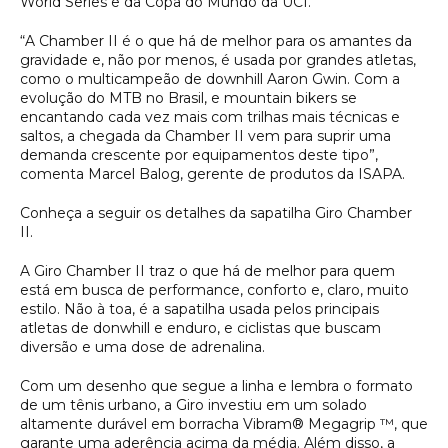
World Series e da Copa do Mundo da UCI.
“A Chamber II é o que há de melhor para os amantes da
gravidade e, não por menos, é usada por grandes atletas,
como o multicampeão de downhill Aaron Gwin. Com a
evolução do MTB no Brasil, e mountain bikers se
encantando cada vez mais com trilhas mais técnicas e
saltos, a chegada da Chamber II vem para suprir uma
demanda crescente por equipamentos deste tipo”,
comenta Marcel Balog, gerente de produtos da ISAPA.
Conheça a seguir os detalhes da sapatilha Giro Chamber
II.
A Giro Chamber II traz o que há de melhor para quem
está em busca de performance, conforto e, claro, muito
estilo. Não à toa, é a sapatilha usada pelos principais
atletas de donwhill e enduro, e ciclistas que buscam
diversão e uma dose de adrenalina.
Com um desenho que segue a linha e lembra o formato
de um tênis urbano, a Giro investiu em um solado
altamente durável em borracha Vibram® Megagrip ™, que
garante uma aderência acima da média. Além disso, a