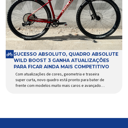
SUCESSO ABSOLUTO, QUADRO ABSOLUTE
WILD BOOST 3 GANHA ATUALIZAÇÕES
PARA FICAR AINDA MAIS COMPETITIVO
Com atualizações de cores, geometria e traseira
super curta, novo quadro está pronto para bater de
frente com modelos muito mais caros e avançados
Apresentado há alguns anos, o quadro Wild Boost
se transformou em um dos modelos aro 29” de
maior sucesso da Absolute. Indicado para mountain
bike cross-country, trail leve e até uso […]