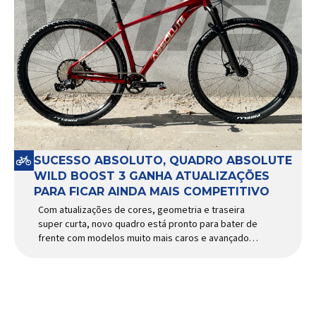
SUCESSO ABSOLUTO, QUADRO ABSOLUTE
WILD BOOST 3 GANHA ATUALIZAÇÕES
PARA FICAR AINDA MAIS COMPETITIVO
Com atualizações de cores, geometria e traseira
super curta, novo quadro está pronto para bater de
frente com modelos muito mais caros e avançados
Apresentado há alguns anos, o quadro Wild Boost
se transformou em um dos modelos aro 29” de
maior sucesso da Absolute. Indicado para mountain
bike cross-country, trail leve e até uso […]