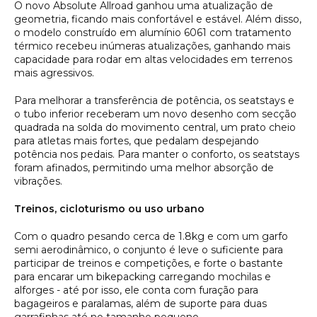
O novo Absolute Allroad ganhou uma atualização de
geometria, ficando mais confortável e estável. Além disso,
o modelo construído em alumínio 6061 com tratamento
térmico recebeu inúmeras atualizações, ganhando mais
capacidade para rodar em altas velocidades em terrenos
mais agressivos.
Para melhorar a transferência de potência, os
seatstays
e
o tubo inferior receberam um novo desenho com secção
quadrada na solda do movimento central, um prato cheio
para atletas mais fortes, que pedalam despejando
potência nos pedais. Para manter o conforto, os
seatstays
foram afinados, permitindo uma melhor absorção de
vibrações.
Treinos, cicloturismo ou uso urbano
Com o quadro pesando cerca de 1.8kg e com um garfo
semi aerodinâmico, o conjunto é leve o suficiente para
participar de treinos e competições, e forte o bastante
para encarar um bikepacking carregando mochilas e
alforges - até por isso, ele conta com furação para
bagageiros e paralamas, além de suporte para duas
garrafinhas até no tamanho pequeno.