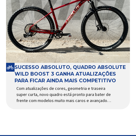
SUCESSO ABSOLUTO, QUADRO ABSOLUTE
WILD BOOST 3 GANHA ATUALIZAÇÕES
PARA FICAR AINDA MAIS COMPETITIVO
Com atualizações de cores, geometria e traseira
super curta, novo quadro está pronto para bater de
frente com modelos muito mais caros e avançados
Apresentado há alguns anos, o quadro Wild Boost
se transformou em um dos modelos aro 29” de
maior sucesso da Absolute. Indicado para mountain
bike cross-country, trail leve e até uso […]